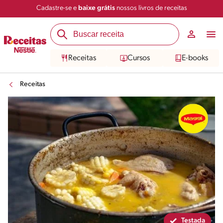
Cadastre-se e
baixe grátis
nossos livros de receitas
Compartilhar
Salvar
Receitas
Cursos
E-books
Receitas
Testada