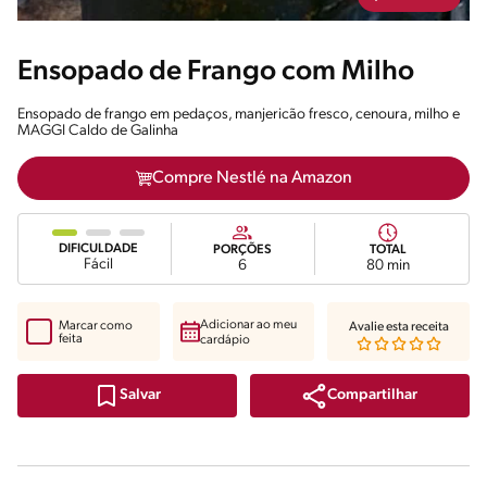
Ensopado de Frango com Milho
Ensopado de frango em pedaços, manjericão fresco, cenoura, milho e
MAGGI Caldo de Galinha
Compre Nestlé na Amazon
DIFICULDADE
PORÇÕES
TOTAL
Fácil
6
80 min
Adicionar ao meu
Marcar como
Avalie esta receita
feita
cardápio
Compartilhar
Salvar