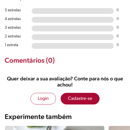
5 estrelas
0
4 estrelas
0
3 estrelas
0
2 estrelas
0
1 estrela
0
Comentários (0)
Quer deixar a sua avaliação? Conte para nós o que
achou!
Login
Cadastre-se
Experimente também