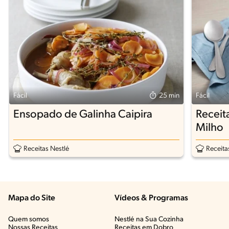
Fácil
25 min
Fácil
Ensopado de Galinha Caipira
Receit
Milho
Receitas Nestlé
Receita
Mapa do Site
Vídeos & Programas​
Quem somos
Nestlé na Sua Cozinha
Nossas Receitas
Receitas em Dobro