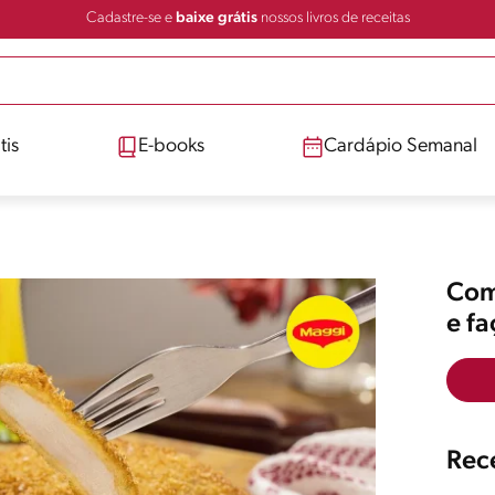
Cadastre-se e
baixe grátis
nossos livros de receitas
tis
E-books
Cardápio Semanal
Comp
e f
Rece