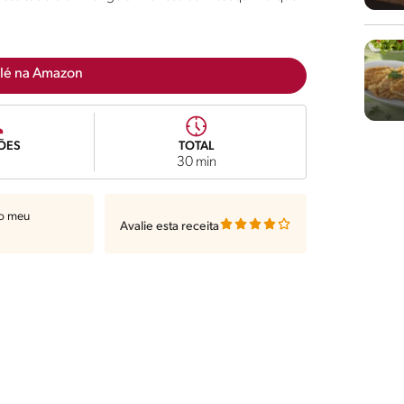
lé na Amazon
ÕES
TOTAL
30 min
ao meu
Avalie esta receita