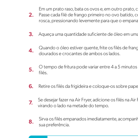
Em um prato raso, bata os ovos e, em outro prato, c
2.
Passe cada filé de frango primeiro no ovo batido,
rosca, pressionando levemente para que o empana
3.
Aqueça uma quantidade suficiente de óleo em uma 
Quando o óleo estiver quente, frite os filés de fr
4.
dourados e crocantes de ambos os lados.
O tempo de fritura pode variar entre 4 a 5 minut
5.
filés.
6.
Retire os filés da frigideira e coloque-os sobre pa
Se desejar fazer na Air Fryer, adicione os filés na 
7.
virando o lado na metade do tempo.
Sirva os filés empanados imediatamente, acompan
8.
sua preferência.