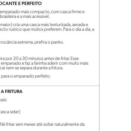
OCANTE E PERFEITO
um empanado mais compacto, com casca firme e
asileira e a mais acessível.
maior) cria uma casca mais texturizada, aerada e
to rústico que muitos preferem. Para o dia a dia, a
rocância extrema, prefira o panko.
ra por 20 a 30 minutos antes de fritar. Esse
 empanado e faz a farinha aderir com muito mais
ai nem se separa durante a fritura.
 para o empanado perfeito.
A FRITURA
ais:
casca selar);
filé fritar sem mexer até soltar naturalmente da