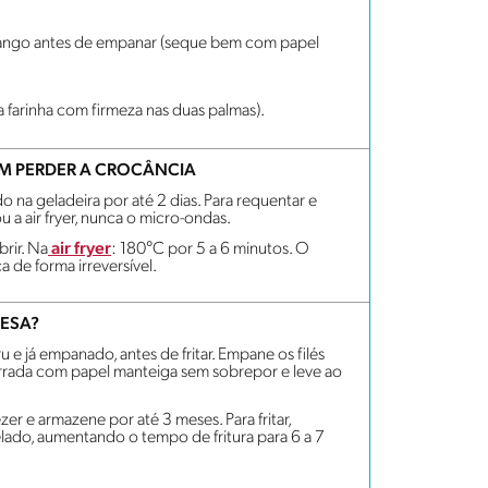
frango antes de empanar (seque bem com papel
a farinha com firmeza nas duas palmas).
M PERDER A CROCÂNCIA
do na geladeira por até 2 dias. Para requentar e
 a air fryer, nunca o micro-ondas.
rir. Na
air fryer
: 180°C por 5 a 6 minutos. O
 de forma irreversível.
ESA?
u e já empanado, antes de fritar. Empane os filés
orrada com papel manteiga sem sobrepor e leve ao
ezer e armazene por até 3 meses. Para fritar,
lado, aumentando o tempo de fritura para 6 a 7