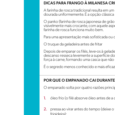
DICAS PARA FRANGO À MILANESA CR
A farinha de rosca tradicional resulta em 
dourada uniformemente. É a opção clássica br
O panko (farinha de rosca japonesa de grão 
visivelmente mais crocante, com aquele aspec
farinha de rosca funciona muito bem.
Para uma apresentação mais sofisticada ou c
O truque da geladeira antes de fritar
Depois de empanar os filés, leve-os à geladei
descanso resseca levemente a superfície do
força à carne, formando uma casca que não c
É o segredo menos conhecido e mais eficaz
POR QUE O EMPANADO CAI DURANTE 
O empanado solta por quatro razões princip
óleo frio (o filé absorve óleo antes de a 
pressa ao virar antes do tempo (deixe o 
frigideira);