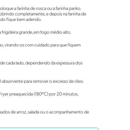
oloque a farinha de rosca ou a farinha panko.
 cobrindo completamente, e depois na farinha de
do fique bem aderido.
frigideira grande, em fogo médio-alto.
ango, virando-os com cuidado para que fiquem
os de cada lado, dependendo da espessura dos
pel absorvente para remover o excesso de óleo.
Air Fryer preaquecida (180ºC) por 20 minutos,
hados de arroz, salada ou o acompanhamento de