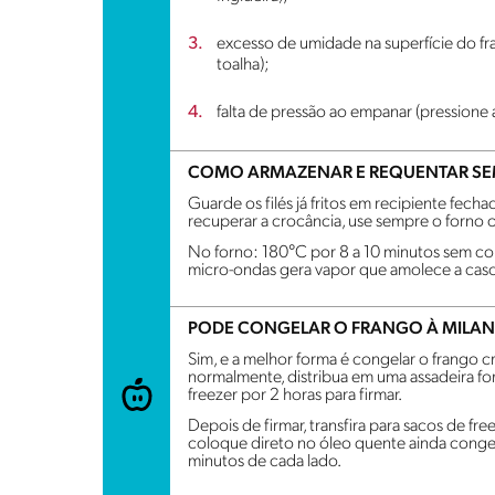
excesso de umidade na superfície do 
toalha);
falta de pressão ao empanar (pressione 
COMO ARMAZENAR E REQUENTAR SE
Guarde os filés já fritos em recipiente fecha
recuperar a crocância, use sempre o forno ou
No forno: 180°C por 8 a 10 minutos sem cob
micro-ondas gera vapor que amolece a casca
PODE CONGELAR O FRANGO À MILAN
Sim, e a melhor forma é congelar o frango cr
normalmente, distribua em uma assadeira f
freezer por 2 horas para firmar.
Depois de firmar, transfira para sacos de fre
coloque direto no óleo quente ainda conge
minutos de cada lado.