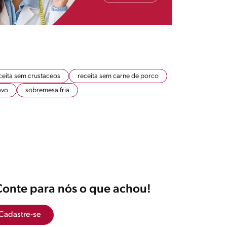
ceita sem crustaceos
receita sem carne de porco
ovo
sobremesa fria
Conte para nós o que achou!
Cadastre-se