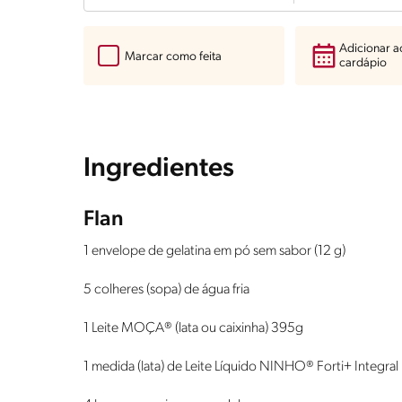
Adicionar 
Marcar como feita
cardápio
Ingredientes
Flan
1 envelope de gelatina em pó sem sabor (12 g)
5 colheres (sopa) de água fria
1 Leite MOÇA® (lata ou caixinha) 395g
1 medida (lata) de Leite Líquido NINHO® Forti+ Integral