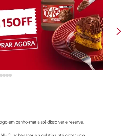
fogo em banho-maria até dissolver e reserve.
INHO, as bananas e a gelatina, até obter uma