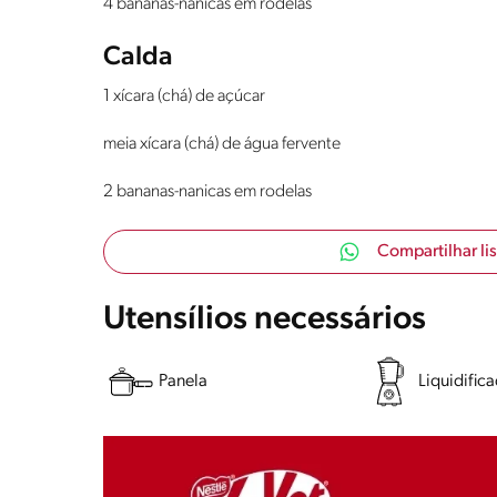
4 bananas-nanicas em rodelas
Calda
1 xícara (chá) de açúcar
meia xícara (chá) de água fervente
2 bananas-nanicas em rodelas
Compartilhar li
Utensílios necessários
Panela
Liquidific