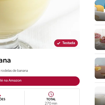
Testada
nana
 rodelas de banana
lé na Amazon
ÕES
TOTAL
270 min