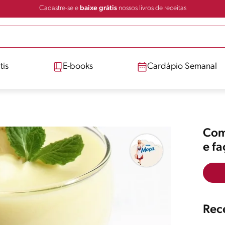
Cadastre-se e
baixe grátis
nossos livros de receitas
tis
E-books
Cardápio Semanal
Comp
e f
Rece