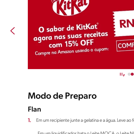
Modo de Preparo
Flan
1.
Em um recipiente junte a gelatina e a água. Leve ao 
Em um liquidificador bata o Leite MOÇA, o Leite N