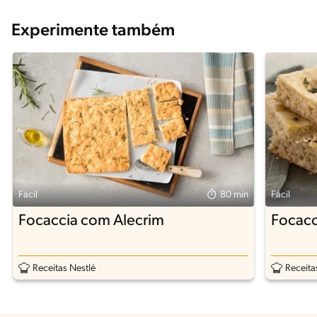
Experimente também
Fácil
80 min
Fácil
Focaccia com Alecrim
Focacc
Receitas Nestlé
Receita