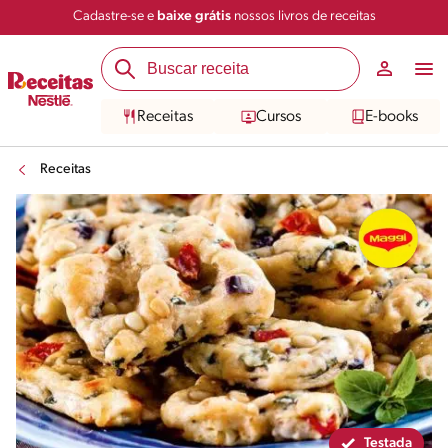
Cadastre-se e
baixe grátis
nossos livros de receitas
Compartilhar
Salvar
Receitas
Cursos
E-books
Receitas
Testada