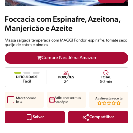
Foccacia com Espinafre, Azeitona,
Manjericão e Azeite
Massa salgada temperada com MAGGI Fondor, espinafre, tomate seco,
queijo de cabra e pinoles
Compre Nestlé na Amazon
DIFICULDADE
PORÇÕES
TOTAL
Fácil
24
80 min
Adicionar ao meu
Marcar como
Avalie esta receita
feita
cardápio
Compartilhar
Salvar