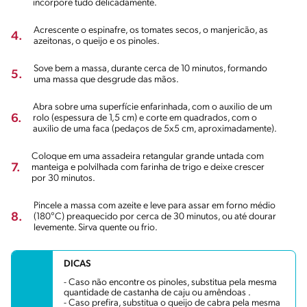
incorpore tudo delicadamente.
Acrescente o espinafre, os tomates secos, o manjericão, as
4.
azeitonas, o queijo e os pinoles.
Sove bem a massa, durante cerca de 10 minutos, formando
5.
uma massa que desgrude das mãos.
Abra sobre uma superfície enfarinhada, com o auxilio de um
6.
rolo (espessura de 1,5 cm) e corte em quadrados, com o
auxilio de uma faca (pedaços de 5x5 cm, aproximadamente).
Coloque em uma assadeira retangular grande untada com
7.
manteiga e polvilhada com farinha de trigo e deixe crescer
por 30 minutos.
Pincele a massa com azeite e leve para assar em forno médio
8.
(180°C) preaquecido por cerca de 30 minutos, ou até dourar
levemente. Sirva quente ou frio.
DICAS
- Caso não encontre os pinoles, substitua pela mesma
quantidade de castanha de caju ou amêndoas .
- Caso prefira, substitua o queijo de cabra pela mesma