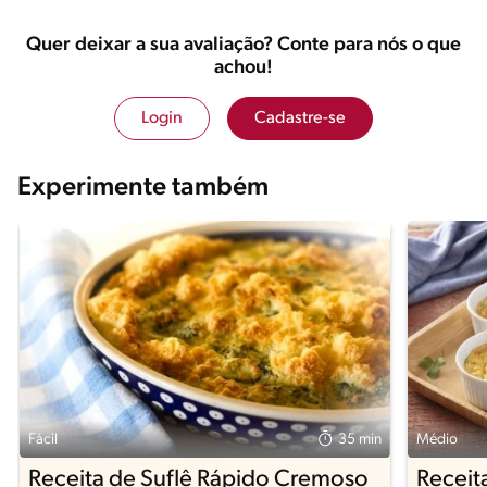
Quer deixar a sua avaliação? Conte para nós o que
achou!
Login
Cadastre-se
Experimente também
Fácil
35 min
Médio
Receita de Suflê Rápido Cremoso
Receit