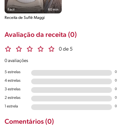
Fácil
60 min
Receita de Suflê Maggi
Avaliação da receita (0)
0 de 5
0 avaliações
5 estrelas
0
4 estrelas
0
3 estrelas
0
2 estrelas
0
1 estrela
0
Comentários (0)