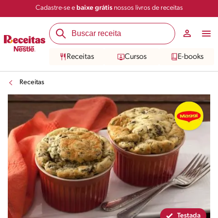
Cadastre-se e
baixe grátis
nossos livros de receitas
Compartilhar
Salvar
Receitas
Cursos
E-books
Receitas
Testada