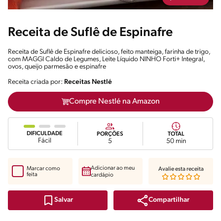
Receita de Suflê de Espinafre
Receita de Suflê de Espinafre delicioso, feito manteiga, farinha de trigo,
com MAGGI Caldo de Legumes, Leite Líquido NINHO Forti+ Integral,
ovos, queijo parmesão e espinafre
Receita criada por:
Receitas Nestlé
Compre Nestlé na Amazon
DIFICULDADE
PORÇÕES
TOTAL
Fácil
5
50 min
Adicionar ao meu
Marcar como
Avalie esta receita
feita
cardápio
Compartilhar
Salvar