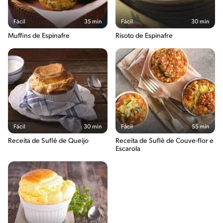
Fácil
35 min
Fácil
30 min
Muffins de Espinafre
Risoto de Espinafre
Fácil
30 min
Fácil
55 min
Receita de Suflê de Queijo
Receita de Suflê de Couve-flor e
Escarola