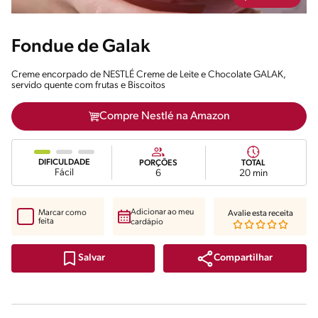
Fondue de Galak
Creme encorpado de NESTLÉ Creme de Leite e Chocolate GALAK,
servido quente com frutas e Biscoitos
Compre Nestlé na Amazon
DIFICULDADE
PORÇÕES
TOTAL
Fácil
6
20 min
Adicionar ao meu
Marcar como
Avalie esta receita
feita
cardápio
Compartilhar
Salvar