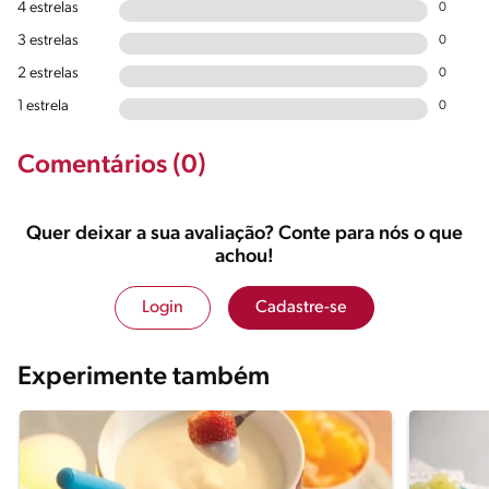
4 estrelas
0
3 estrelas
0
2 estrelas
0
1 estrela
0
Comentários (0)
Quer deixar a sua avaliação? Conte para nós o que
achou!
Login
Cadastre-se
Experimente também