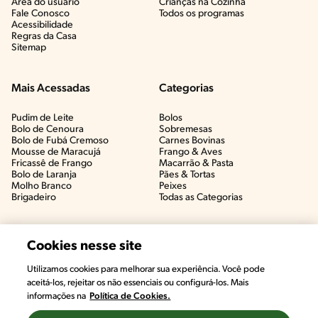
Área do usuário
Crianças na Cozinha​
Fale Conosco
Todos os programas
Acessibilidade
Regras da Casa
Sitemap
Mais Acessadas
Categorias
Pudim de Leite
Bolos
Bolo de Cenoura
Sobremesas
Bolo de Fubá Cremoso
Carnes Bovinas​
Mousse de Maracujá
Frango & Aves​
Fricassê de Frango
Macarrão & Pasta​
Bolo de Laranja
Pães & Tortas​
Molho Branco
Peixes
Brigadeiro
Todas as Categorias
Cookies nesse site
Utilizamos cookies para melhorar sua experiência. Você pode
aceitá-los, rejeitar os não essenciais ou configurá-los. Mais
informações na
Política de Cookies.