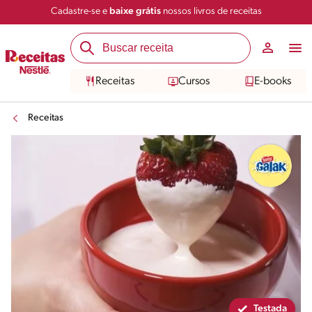
Cadastre-se e
baixe grátis
nossos livros de receitas
Compartilhar
Salvar
Receitas
Cursos
E-books
Receitas
Testada