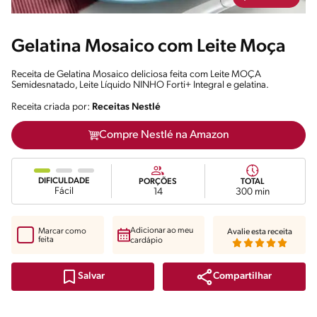
Gelatina Mosaico com Leite Moça
Receita de Gelatina Mosaico deliciosa feita com Leite MOÇA
Semidesnatado, Leite Líquido NINHO Forti+ Integral e gelatina.
Receita criada por:
Receitas Nestlé
Compre Nestlé na Amazon
DIFICULDADE
PORÇÕES
TOTAL
Fácil
14
300 min
Adicionar ao meu
Marcar como
Avalie esta receita
feita
cardápio
Compartilhar
Salvar