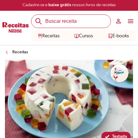
Cadastre-se e
baixe grátis
nossos livros de receitas
Compartilhar
Salvar
Receitas
Cursos
E-books
Receitas
Testada