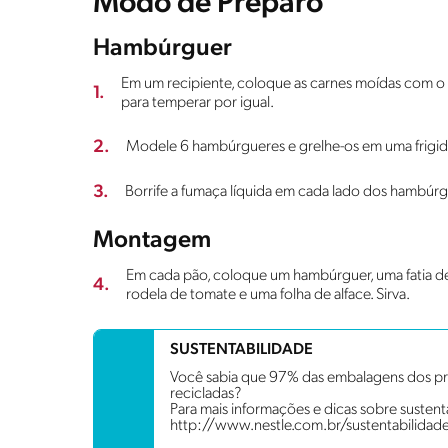
Modo de Preparo
Hambúrguer
Em um recipiente, coloque as carnes moídas com
1.
para temperar por igual.
2.
Modele 6 hambúrgueres e grelhe-os em uma frigid
3.
Borrife a fumaça líquida em cada lado dos hambúrg
Montagem
Em cada pão, coloque um hambúrguer, uma fatia de qu
4.
rodela de tomate e uma folha de alface. Sirva.
SUSTENTABILIDADE
Você sabia que 97% das embalagens dos pro
recicladas?
Para mais informações e dicas sobre sustenta
http://www.nestle.com.br/sustentabilidad