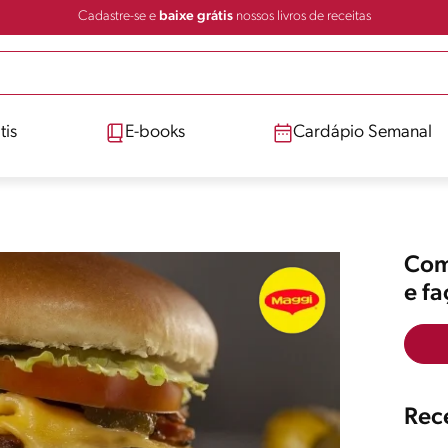
Cadastre-se e
baixe grátis
nossos livros de receitas
tis
E-books
Cardápio Semanal
Comp
e f
Rece