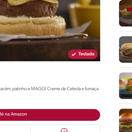
Testada
m acém, patinho e MAGGI Creme de Cebola e fumaça
lé na Amazon