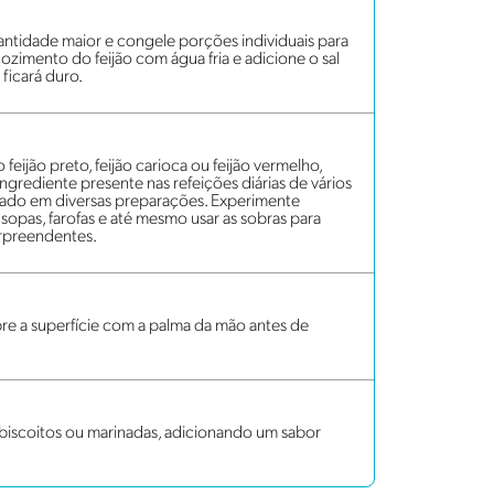
antidade maior e congele porções individuais para
ozimento do feijão com água fria e adicione o sal
ficará duro.
feijão preto, feijão carioca ou feijão vermelho,
ingrediente presente nas refeições diárias de vários
r usado em diversas preparações. Experimente
 sopas, farofas e até mesmo usar as sobras para
urpreendentes.
obre a superfície com a palma da mão antes de
, biscoitos ou marinadas, adicionando um sabor