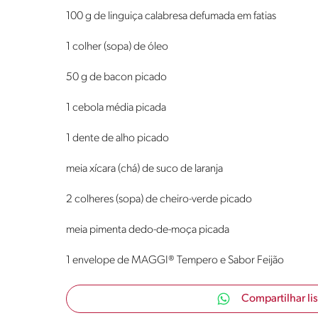
100 g de linguiça calabresa defumada em fatias
1 colher (sopa) de óleo
50 g de bacon picado
1 cebola média picada
1 dente de alho picado
meia xícara (chá) de suco de laranja
2 colheres (sopa) de cheiro-verde picado
meia pimenta dedo-de-moça picada
1 envelope de MAGGI® Tempero e Sabor Feijão
Compartilhar li