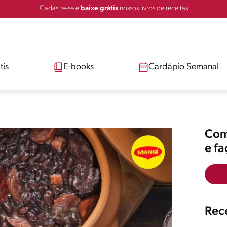
Cadastre-se e
baixe grátis
nossos livros de receitas
tis
E-books
Cardápio Semanal
Comp
e f
Rece