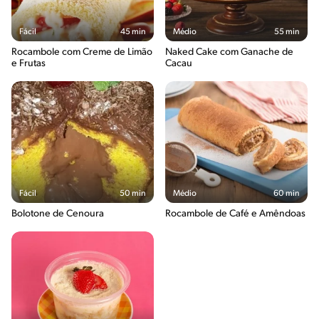
Fácil
45 min
Médio
55 min
Rocambole com Creme de Limão
Naked Cake com Ganache de
e Frutas
Cacau
Fácil
50 min
Médio
60 min
Bolotone de Cenoura
Rocambole de Café e Amêndoas