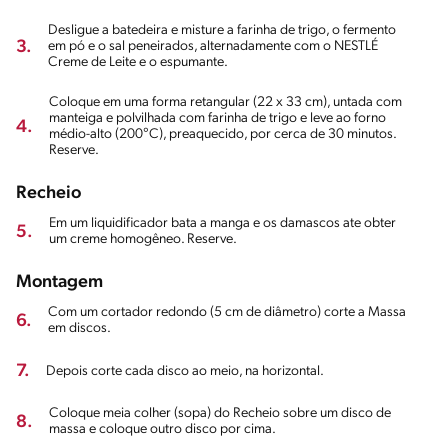
Desligue a batedeira e misture a farinha de trigo, o fermento
3.
em pó e o sal peneirados, alternadamente com o NESTLÉ
Creme de Leite e o espumante.
Coloque em uma forma retangular (22 x 33 cm), untada com
manteiga e polvilhada com farinha de trigo e leve ao forno
4.
médio-alto (200°C), preaquecido, por cerca de 30 minutos.
Reserve.
Recheio
Em um liquidificador bata a manga e os damascos ate obter
5.
um creme homogêneo. Reserve.
Montagem
Com um cortador redondo (5 cm de diâmetro) corte a Massa
6.
em discos.
7.
Depois corte cada disco ao meio, na horizontal.
Coloque meia colher (sopa) do Recheio sobre um disco de
8.
massa e coloque outro disco por cima.