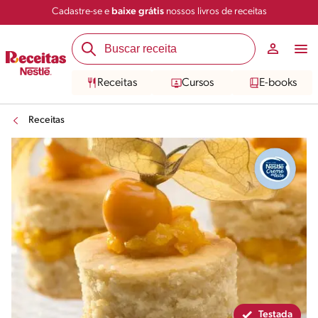
Cadastre-se e
baixe grátis
nossos livros de receitas
Compartilhar
Salvar
Receitas
Cursos
E-books
Receitas
Testada