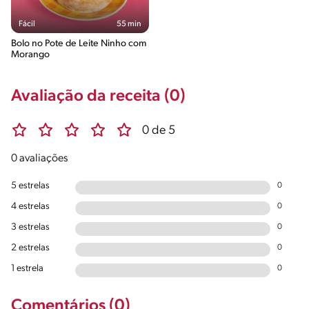
Fácil
55 min
Bolo no Pote de Leite Ninho com
Morango
Avaliação da receita (0)
0 de 5
0 avaliações
5 estrelas
0
4 estrelas
0
3 estrelas
0
2 estrelas
0
1 estrela
0
Comentários (0)