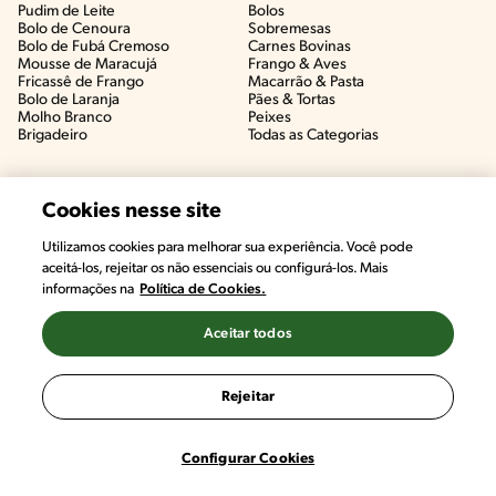
Pudim de Leite
Bolos
Bolo de Cenoura
Sobremesas
Bolo de Fubá Cremoso
Carnes Bovinas​
Mousse de Maracujá
Frango & Aves​
Fricassê de Frango
Macarrão & Pasta​
Bolo de Laranja
Pães & Tortas​
Molho Branco
Peixes
Brigadeiro
Todas as Categorias
Cookies nesse site
Utilizamos cookies para melhorar sua experiência. Você pode
aceitá-los, rejeitar os não essenciais ou configurá-los. Mais
informações na
Política de Cookies.
Aceitar todos
©2022, Nestlé. Marcas registradas por Societé des Produits Nestlé,
S.A. Vevey (Suiza)
Rejeitar
Termos e Condições
Política de Privacidade
Configurações de Cookies
Configurar Cookies