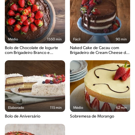
Médio
1550 min
Fácil
90 min
Bolo de Chocolate de Iogurte
Naked Cake de Cacau com
com Brigadeiro Branco e
Brigadeiro de Cream Cheese da
Morangos
Glaucia Ferreira
Elaborado
115 min
Médio
62 min
Bolo de Aniversário
Sobremesa de Morango