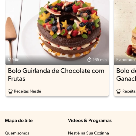
Médio
165 min
Elaborado
Bolo Guirlanda de Chocolate com
Bolo d
Frutas
Ganac
Receitas Nestlé
Receita
Mapa do Site
Vídeos & Programas​
Quem somos
Nestlé na Sua Cozinha