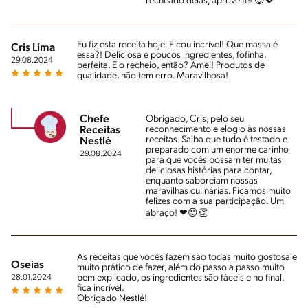
recheado delas, aproveite! 😉💖
Eu fiz esta receita hoje. Ficou incrível! Que massa é
Cris Lima
essa?! Deliciosa e poucos ingredientes, fofinha,
29.08.2024
perfeita. E o recheio, então? Amei! Produtos de
qualidade, não tem erro. Maravilhosa!
Chefe
Obrigado, Cris, pelo seu
reconhecimento e elogio às nossas
Receitas
receitas. Saiba que tudo é testado e
Nestlé
preparado com um enorme carinho
29.08.2024
para que vocês possam ter muitas
deliciosas histórias para contar,
enquanto saboreiam nossas
maravilhas culinárias. Ficamos muito
felizes com a sua participação. Um
abraço! ❤😉👏
As receitas que vocês fazem são todas muito gostosa e
Oseias
muito prático de fazer, além do passo a passo muito
bem explicado, os ingredientes são fáceis e no final,
28.01.2024
fica incrível.
Obrigado Nestlé!