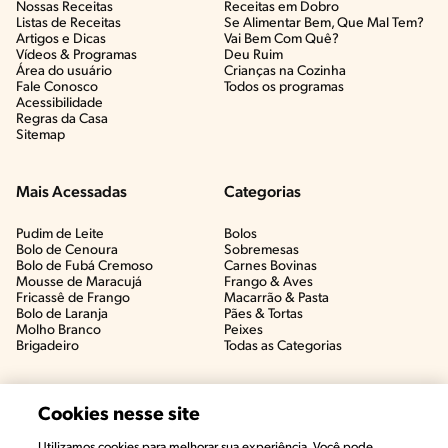
Nossas Receitas
Receitas em Dobro
Listas de Receitas​
Se Alimentar Bem, Que Mal Tem?​
Artigos e Dicas​
Vai Bem Com Quê?​
Vídeos & Programas​
Deu Ruim​
Área do usuário
Crianças na Cozinha​
Fale Conosco
Todos os programas
Acessibilidade
Regras da Casa
Sitemap
Mais Acessadas
Categorias
Pudim de Leite
Bolos
Bolo de Cenoura
Sobremesas
Bolo de Fubá Cremoso
Carnes Bovinas​
Mousse de Maracujá
Frango & Aves​
Fricassê de Frango
Macarrão & Pasta​
Bolo de Laranja
Pães & Tortas​
Molho Branco
Peixes
Brigadeiro
Todas as Categorias
Cookies nesse site
Utilizamos cookies para melhorar sua experiência. Você pode