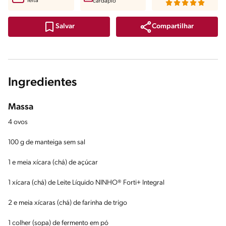
feita
cardápio
Compartilhar
Salvar
Ingredientes
Massa
4 ovos
100 g de manteiga sem sal
1 e meia xícara (chá) de açúcar
1 xícara (chá) de Leite Líquido NINHO® Forti+ Integral
2 e meia xícaras (chá) de farinha de trigo
1 colher (sopa) de fermento em pó