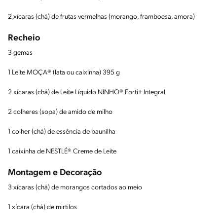
2 xícaras (chá) de frutas vermelhas (morango, framboesa, amora)
Recheio
3 gemas
1 Leite MOÇA® (lata ou caixinha) 395 g
2 xícaras (chá) de Leite Líquido NINHO® Forti+ Integral
2 colheres (sopa) de amido de milho
1 colher (chá) de essência de baunilha
1 caixinha de NESTLÉ® Creme de Leite
Montagem e Decoração
3 xícaras (chá) de morangos cortados ao meio
1 xícara (chá) de mirtilos