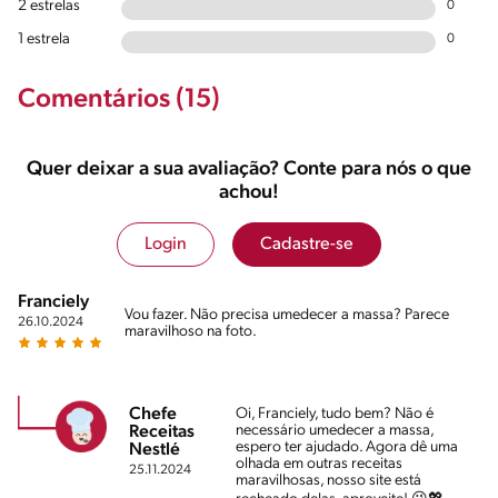
2 estrelas
0
1 estrela
0
Comentários (15)
Quer deixar a sua avaliação? Conte para nós o que
achou!
Login
Cadastre-se
Franciely
Vou fazer. Não precisa umedecer a massa? Parece
26.10.2024
maravilhoso na foto.
Chefe
Oi, Franciely, tudo bem? Não é
necessário umedecer a massa,
Receitas
espero ter ajudado. Agora dê uma
Nestlé
olhada em outras receitas
25.11.2024
maravilhosas, nosso site está