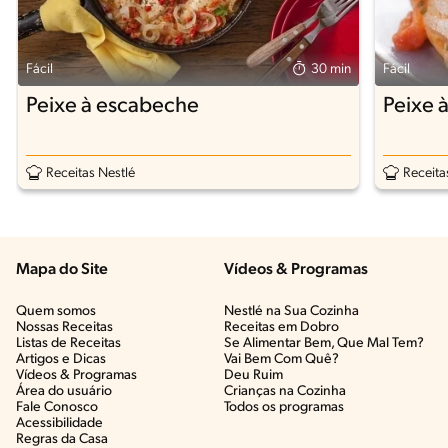
Fácil
30 min
Fácil
Peixe à escabeche
Peixe à
Receitas Nestlé
Receita
Mapa do Site
Vídeos & Programas​
Quem somos
Nestlé na Sua Cozinha
Nossas Receitas
Receitas em Dobro
Listas de Receitas​
Se Alimentar Bem, Que Mal Tem?​
Artigos e Dicas​
Vai Bem Com Quê?​
Vídeos & Programas​
Deu Ruim​
Área do usuário
Crianças na Cozinha​
Fale Conosco
Todos os programas
Acessibilidade
Regras da Casa