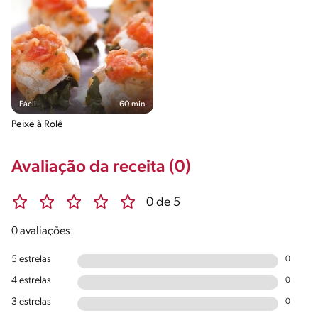
Fácil
60 min
Peixe à Rolê
Avaliação da receita (0)
0 de 5
0 avaliações
5 estrelas
0
4 estrelas
0
3 estrelas
0