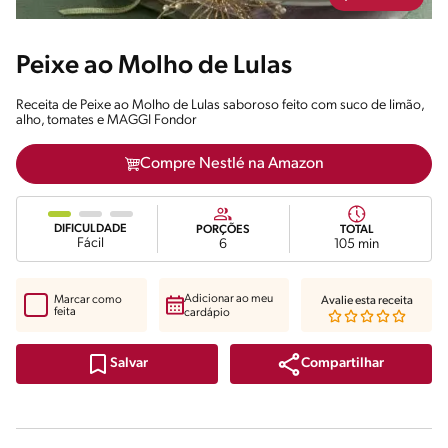
Peixe ao Molho de Lulas
Receita de Peixe ao Molho de Lulas saboroso feito com suco de limão,
alho, tomates e MAGGI Fondor
Compre Nestlé na Amazon
DIFICULDADE
PORÇÕES
TOTAL
Fácil
6
105 min
Adicionar ao meu
Marcar como
Avalie esta receita
feita
cardápio
Compartilhar
Salvar