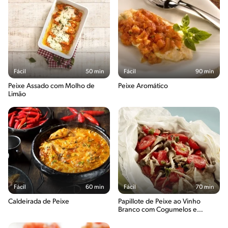
Fácil
50 min
Fácil
90 min
Peixe Assado com Molho de
Peixe Aromático
Limão
Fácil
60 min
Fácil
70 min
Caldeirada de Peixe
Papillote de Peixe ao Vinho
Branco com Cogumelos e
Tomates-Cereja