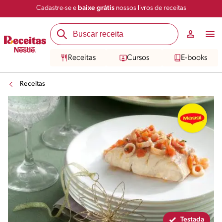
Cadastre-se e
baixe grátis
nossos livros de receitas
Compartilhar
Salvar
Receitas
Cursos
E-books
Receitas
Testada