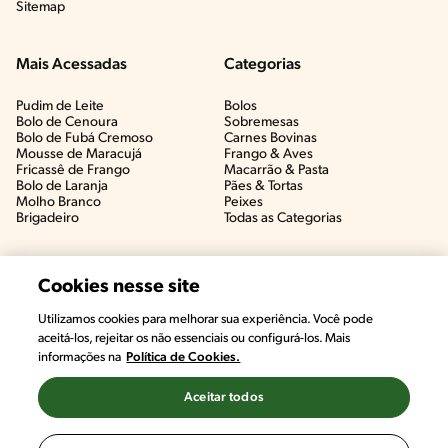
Sitemap
Mais Acessadas
Categorias
Pudim de Leite
Bolos
Bolo de Cenoura
Sobremesas
Bolo de Fubá Cremoso
Carnes Bovinas​
Mousse de Maracujá
Frango & Aves​
Fricassê de Frango
Macarrão & Pasta​
Bolo de Laranja
Pães & Tortas​
Molho Branco
Peixes
Brigadeiro
Todas as Categorias
Cookies nesse site
Utilizamos cookies para melhorar sua experiência. Você pode
aceitá-los, rejeitar os não essenciais ou configurá-los. Mais
informações na
Política de Cookies.
Aceitar todos
©2022, Nestlé. Marcas registradas por Societé des Produits Nestlé,
S.A. Vevey (Suiza)