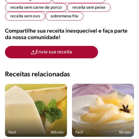
receita sem carne de porco
receita sem peixe
receita sem ovo
sobremesa fria
Compartilhe sua receita inesquecível e faça parte
da nossa comunidade!
Envie sua receita
Receitas relacionadas
Fácil
265 min
Fácil
60 min