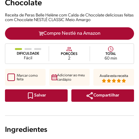
Chocolate
Receita de Peras Belle Helène com Calda de Chocolate deliciosas feitas
com Chocolate NESTLÉ CLASSIC Meio Amargo
Compre Nestlé na Amazon
DIFICULDADE
PORÇÕES
TOTAL
Fácil
2
60 min
Adicionar ao meu
Marcar como
Avalie esta receita
feita
cardápio
Compartilhar
Salvar
Ingredientes