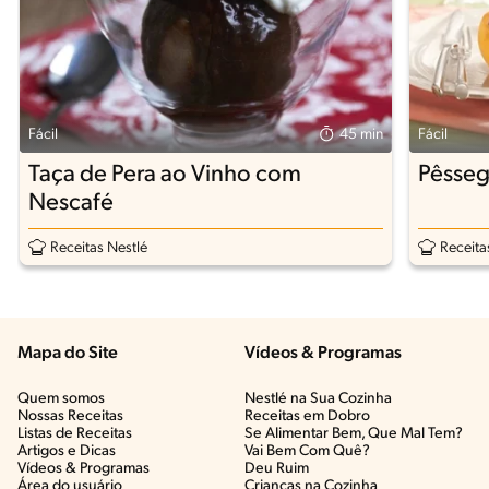
Fácil
45 min
Fácil
Taça de Pera ao Vinho com
Pêsseg
Nescafé
Receitas Nestlé
Receita
Mapa do Site
Vídeos & Programas​
Quem somos
Nestlé na Sua Cozinha
Nossas Receitas
Receitas em Dobro
Listas de Receitas​
Se Alimentar Bem, Que Mal Tem?​
Artigos e Dicas​
Vai Bem Com Quê?​
Vídeos & Programas​
Deu Ruim​
Área do usuário
Crianças na Cozinha​