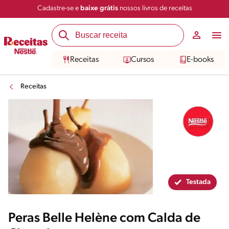
Cadastre-se e
baixe grátis
nossos livros de receitas
Compartilhar
Salvar
Receitas
Cursos
E-books
Receitas
Testada
Peras Belle Helène com Calda de