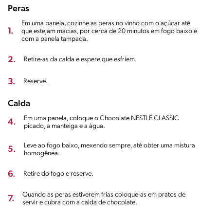
Peras
Em uma panela, cozinhe as peras no vinho com o açúcar até
1.
que estejam macias, por cerca de 20 minutos em fogo baixo e
com a panela tampada.
2.
Retire-as da calda e espere que esfriem.
3.
Reserve.
Calda
Em uma panela, coloque o Chocolate NESTLÉ CLASSIC
4.
picado, a manteiga e a água.
Leve ao fogo baixo, mexendo sempre, até obter uma mistura
5.
homogênea.
6.
Retire do fogo e reserve.
Quando as peras estiverem frias coloque-as em pratos de
7.
servir e cubra com a calda de chocolate.