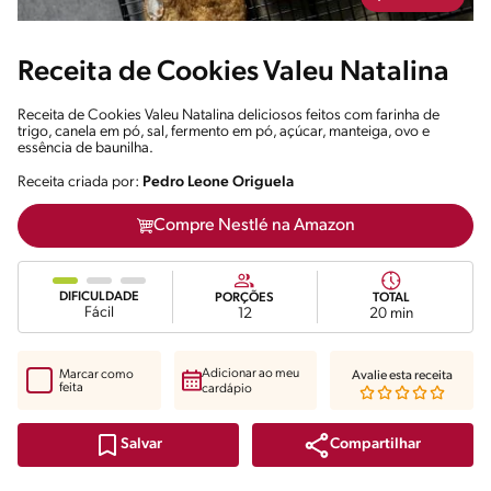
Receita de Cookies Valeu Natalina
Receita de Cookies Valeu Natalina deliciosos feitos com farinha de
trigo, canela em pó, sal, fermento em pó, açúcar, manteiga, ovo e
essência de baunilha.
Receita criada por:
Pedro Leone Origuela
Compre Nestlé na Amazon
DIFICULDADE
PORÇÕES
TOTAL
Fácil
12
20 min
Adicionar ao meu
Marcar como
Avalie esta receita
feita
cardápio
Compartilhar
Salvar