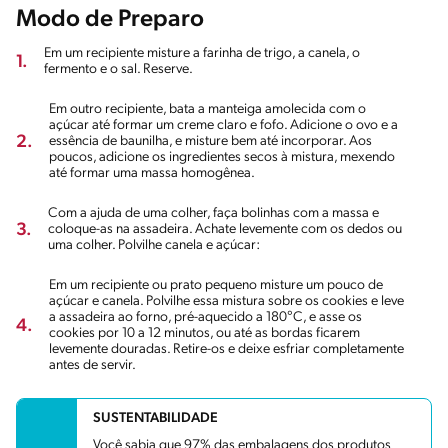
Modo de Preparo
Em um recipiente misture a farinha de trigo, a canela, o
1.
fermento e o sal. Reserve.
Em outro recipiente, bata a manteiga amolecida com o
açúcar até formar um creme claro e fofo. Adicione o ovo e a
2.
essência de baunilha, e misture bem até incorporar. Aos
poucos, adicione os ingredientes secos à mistura, mexendo
até formar uma massa homogênea.
Com a ajuda de uma colher, faça bolinhas com a massa e
3.
coloque-as na assadeira. Achate levemente com os dedos ou
uma colher. Polvilhe canela e açúcar:
Em um recipiente ou prato pequeno misture um pouco de
açúcar e canela. Polvilhe essa mistura sobre os cookies e leve
a assadeira ao forno, pré-aquecido a 180°C, e asse os
4.
cookies por 10 a 12 minutos, ou até as bordas ficarem
levemente douradas. Retire-os e deixe esfriar completamente
antes de servir.
SUSTENTABILIDADE
Você sabia que 97% das embalagens dos produtos