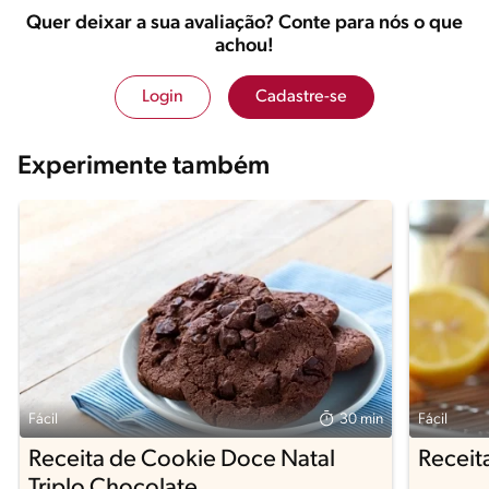
Quer deixar a sua avaliação? Conte para nós o que
achou!
Login
Cadastre-se
Experimente também
Fácil
30 min
Fácil
Receita de Cookie Doce Natal
Receit
Triplo Chocolate