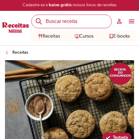
Cadastre-se e
baixe grátis
nossos livros de receitas
Compartilhar
Salvar
Receitas
Cursos
E-books
Receitas
Testada