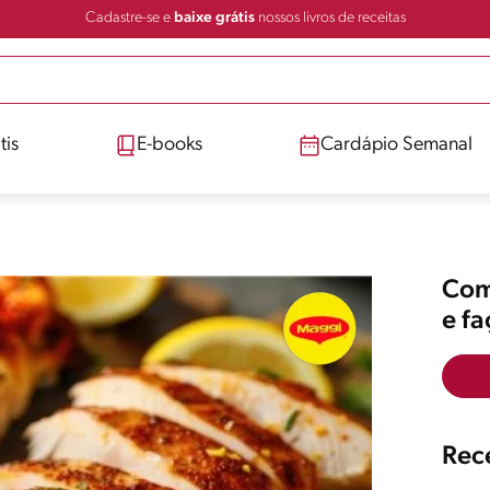
Cadastre-se e
baixe grátis
nossos livros de receitas
tis
E-books
Cardápio Semanal
Comp
e f
Rece