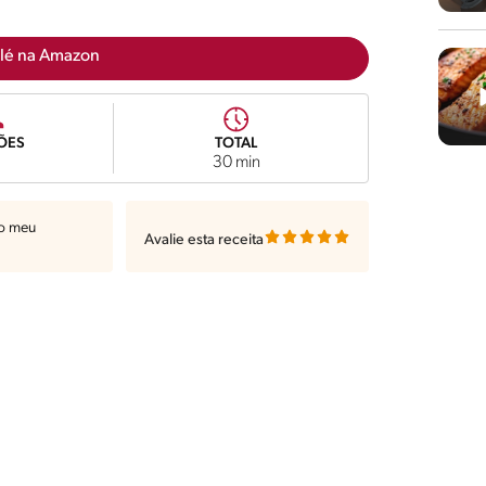
lé na Amazon
ÕES
TOTAL
30 min
ao meu
Avalie esta receita