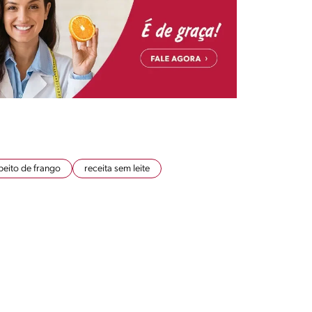
peito de frango
receita sem leite