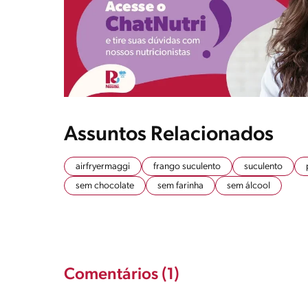
Assuntos Relacionados
airfryermaggi
frango suculento
suculento
sem chocolate
sem farinha
sem álcool
Comentários (1)