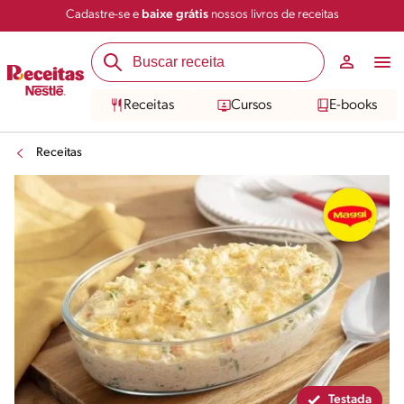
Cadastre-se e
baixe grátis
nossos livros de receitas
Compartilhar
Salvar
Receitas
Cursos
E-books
Receitas
Testada