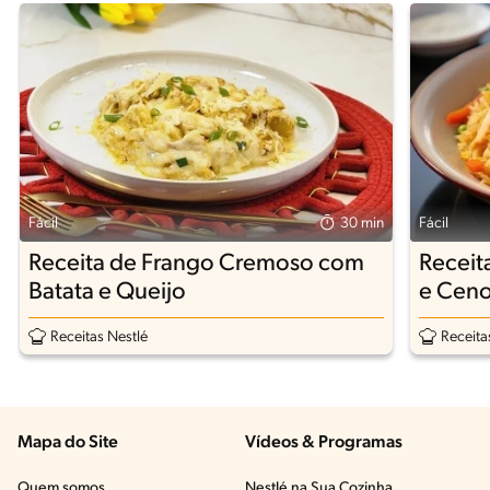
Fácil
30 min
Fácil
Receita de Frango Cremoso com
Receit
Batata e Queijo
e Ceno
Receitas Nestlé
Receita
Mapa do Site
Vídeos & Programas​
Quem somos
Nestlé na Sua Cozinha