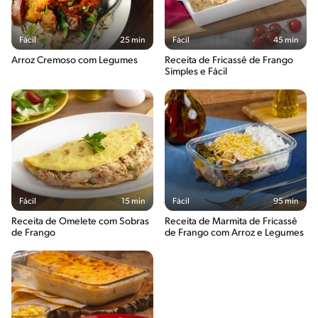
Fácil
25 min
Fácil
45 min
Arroz Cremoso com Legumes
Receita de Fricassê de Frango
Simples e Fácil
Fácil
15 min
Fácil
95 min
Receita de Omelete com Sobras
Receita de Marmita de Fricassê
de Frango
de Frango com Arroz e Legumes