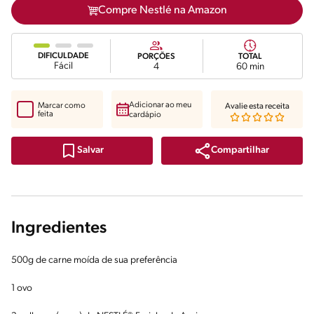
Compre Nestlé na Amazon
DIFICULDADE
PORÇÕES
TOTAL
Fácil
4
60 min
Adicionar ao meu
Marcar como
Avalie esta receita
feita
cardápio
Compartilhar
Salvar
Ingredientes
500g de carne moída de sua preferência
1 ovo