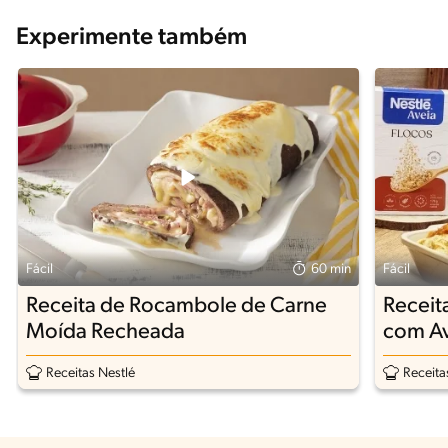
Experimente também
Fácil
60 min
Fácil
Receita de Rocambole de Carne
Receit
Moída Recheada
com Av
Receitas Nestlé
Receita