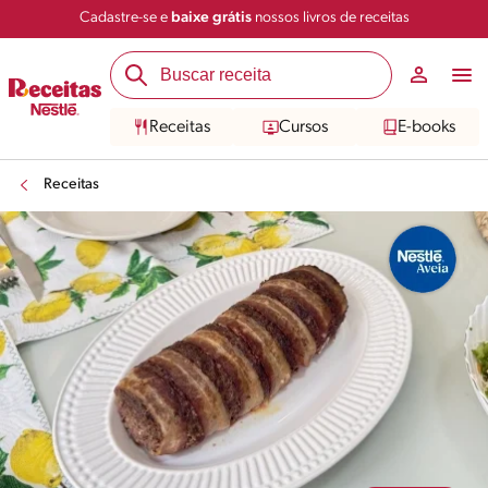
Cadastre-se e
baixe grátis
nossos livros de receitas
Compartilhar
Salvar
Receitas
Cursos
E-books
Receitas