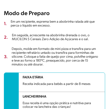
Modo de Preparo
Em um recipiente, esprema bem a abobrinha ralada até que
1.
perca o líquido em excesso.
Em seguida, acrescente na abobrinha drenada o ovo, o
2.
MUCILON 5 Cereais Zero Adição de Açúcares e o sal.
Depois, molde em formato de mini pizza e transfira para um
recipiente refratário untado ou transfira para forminhas de
3.
silicone. Coloque a fatia de queijo por cima, polvilhe orégano
e leve ao forno a 180ºC, preaquecido, por cerca de 15
minutos ou até dourar.
FAIXA ETÁRIA
Receita indicada para bebês a partir de 8 meses
LANCHEIRINHA
Essa receita é uma opção prática e nutritiva para
colocar na lancheira das crianças!