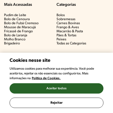
Mais Acessadas
Categorias
Pudim de Leite
Bolos
Bolo de Cenoura
Sobremesas
Bolo de Fubá Cremoso
Carnes Bovinas​
Mousse de Maracujá
Frango & Aves​
Fricassê de Frango
Macarrão & Pasta​
Bolo de Laranja
Pães & Tortas​
Molho Branco
Peixes
Brigadeiro
Todas as Categorias
Cookies nesse site
Utilizamos cookies para melhorar sua experiência. Você pode
aceitá-los, rejeitar os não essenciais ou configurá-los. Mais
informações na
Política de Cookies.
Aceitar todos
©2022, Nestlé. Marcas registradas por Societé des Produits Nestlé,
S.A. Vevey (Suiza)
Rejeitar
Termos e Condições
Política de Privacidade