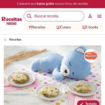
Cadastre-se e
baixe grátis
nossos livros de receitas
Compartilhar
Salvar
Receitas
Cursos
E-books
Receitas
Testada