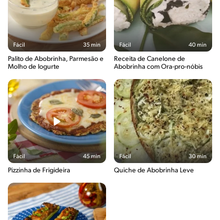
Fácil
35 min
Fácil
40 min
Palito de Abobrinha, Parmesão e
Receita de Canelone de
Molho de Iogurte
Abobrinha com Ora-pro-nóbis
Fácil
45 min
Fácil
30 min
Pizzinha de Frigideira
Quiche de Abobrinha Leve