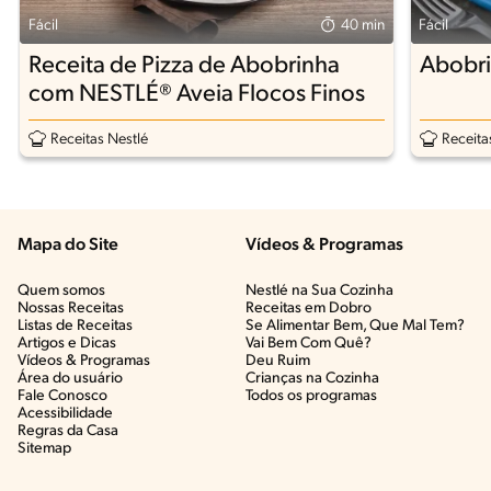
Fácil
40 min
Fácil
Receita de Pizza de Abobrinha
Abobri
com NESTLÉ® Aveia Flocos Finos
Receitas Nestlé
Receita
Mapa do Site
Vídeos & Programas​
Quem somos
Nestlé na Sua Cozinha
Nossas Receitas
Receitas em Dobro
Listas de Receitas​
Se Alimentar Bem, Que Mal Tem?​
Artigos e Dicas​
Vai Bem Com Quê?​
Vídeos & Programas​
Deu Ruim​
Área do usuário
Crianças na Cozinha​
Fale Conosco
Todos os programas
Acessibilidade
Regras da Casa
Sitemap