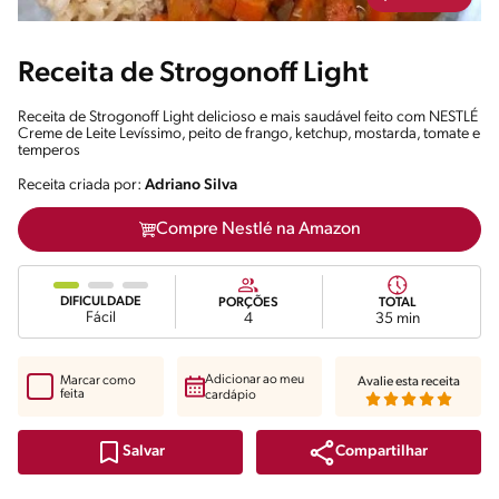
Receita de Strogonoff Light
Receita de Strogonoff Light delicioso e mais saudável feito com NESTLÉ
Creme de Leite Levíssimo, peito de frango, ketchup, mostarda, tomate e
temperos
Receita criada por:
Adriano Silva
Compre Nestlé na Amazon
DIFICULDADE
PORÇÕES
TOTAL
Fácil
4
35 min
Adicionar ao meu
Marcar como
Avalie esta receita
feita
cardápio
Compartilhar
Salvar