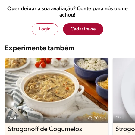
Quer deixar a sua avaliação? Conte para nós o que
achou!
Login
Cadastre-se
Experimente também
Fácil
30 min
Fácil
Strogonoff de Cogumelos
Strogo