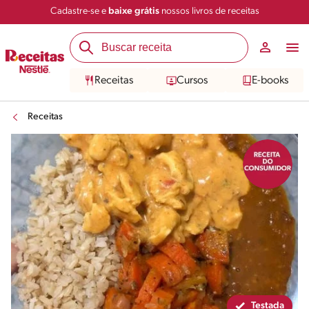
Cadastre-se e
baixe grátis
nossos livros de receitas
Compartilhar
Salvar
Receitas
Cursos
E-books
Receitas
Testada