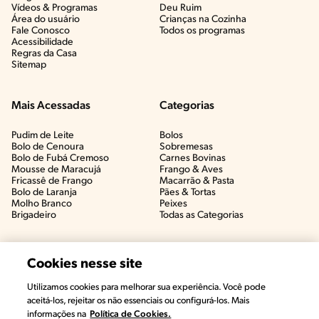
Vídeos & Programas​
Deu Ruim​
Área do usuário
Crianças na Cozinha​
Fale Conosco
Todos os programas
Acessibilidade
Regras da Casa
Sitemap
Mais Acessadas
Categorias
Pudim de Leite
Bolos
Bolo de Cenoura
Sobremesas
Bolo de Fubá Cremoso
Carnes Bovinas​
Mousse de Maracujá
Frango & Aves​
Fricassê de Frango
Macarrão & Pasta​
Bolo de Laranja
Pães & Tortas​
Molho Branco
Peixes
Brigadeiro
Todas as Categorias
Cookies nesse site
Utilizamos cookies para melhorar sua experiência. Você pode
aceitá-los, rejeitar os não essenciais ou configurá-los. Mais
informações na
Política de Cookies.