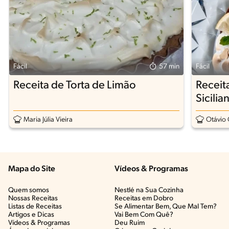
Fácil
57 min
Fácil
Receita de Torta de Limão
Receit
Sicilia
Maria Júlia Vieira
Otávio O
Mapa do Site
Vídeos & Programas​
Quem somos
Nestlé na Sua Cozinha
Nossas Receitas
Receitas em Dobro
Listas de Receitas​
Se Alimentar Bem, Que Mal Tem?​
Artigos e Dicas​
Vai Bem Com Quê?​
Vídeos & Programas​
Deu Ruim​