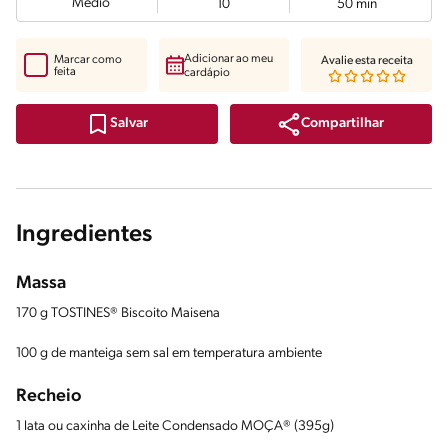
Médio
10
50 min
Adicionar ao meu
Marcar como
Avalie esta receita
feita
cardápio
Compartilhar
Salvar
Ingredientes
Massa
170 g TOSTINES® Biscoito Maisena
100 g de manteiga sem sal em temperatura ambiente
Recheio
1 lata ou caxinha de Leite Condensado MOÇA® (395g)