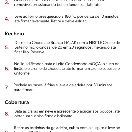
Distribua a mistura em forminhas individuais de fundo
3.
removível, pressionando bem o fundo e as laterais.
Leve ao forno preaquecido a 180 °C por cerca de 10 minutos,
4.
até firmar levemente. Retire e deixe esfriar.
Recheio
Derreta o Chocolate Branco GALAK com o NESTLÉ Creme de
5.
Leite no micro-ondas, de 20 em 20 segundos, mexendo até
ficar liso. Reserve.
No liquidificador, bata o Leite Condensado MOÇA, o suco de
6.
limão e o creme de chocolate até formar um creme espesso e
uniforme.
Recheie as bases já frias e leve à geladeira por 30 minutos,
7.
para firmar.
Cobertura
Bata as claras em neve e acrescente o açúcar aos poucos, até
8.
obter um suspiro firme e brilhante.
Retire as tortinhas da geladeira, cubra com o suspiro e leve ao