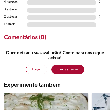
4 estrelas
0
3 estrelas
0
2 estrelas
0
1 estrela
0
Comentários (0)
Quer deixar a sua avaliação? Conte para nós o que
achou!
Login
Cadastre-se
Experimente também