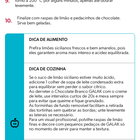
9.
forno a 200 °C por alguns minutos, apenas até dourar
levemente.
Finalize com raspas de limão e pedacinhos de chocolate.
10.
Sirva bem geladas.
DICA DE ALIMENTO
Prefira limões sicilianos frescos e bem amarelos, pois
eles garantem aroma mais intenso e acidez equilibrada.
DICA DE COZINHA
Se o suco de limão siciliano estiver muito ácido,
adicione 1 colher de sopa de leite condensado extra
para equilibrar sem perder o sabor cítrico.
Ao derreter o Chocolate Branco GALAK com o creme
de leite, use intervalos curtos de 20s e mexa sempre
para evitar que queime e fique granulado.
As forminhas de fundo removível facilitam a retirada
das tortinhas sem quebrar as bordas; unte levemente
as laterais se necessário.
Para um visual profissional, polvilhe raspas de limão
finas e decore com pequenos pedaços de GALAK só
no momento de servir para manter a textura.