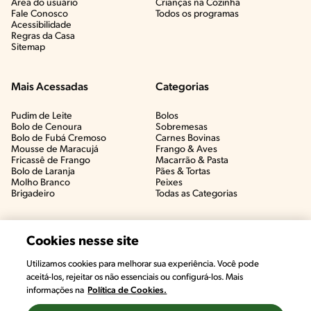
Área do usuário
Crianças na Cozinha​
Fale Conosco
Todos os programas
Acessibilidade
Regras da Casa
Sitemap
Mais Acessadas
Categorias
Pudim de Leite
Bolos
Bolo de Cenoura
Sobremesas
Bolo de Fubá Cremoso
Carnes Bovinas​
Mousse de Maracujá
Frango & Aves​
Fricassê de Frango
Macarrão & Pasta​
Bolo de Laranja
Pães & Tortas​
Molho Branco
Peixes
Brigadeiro
Todas as Categorias
Cookies nesse site
Utilizamos cookies para melhorar sua experiência. Você pode
aceitá-los, rejeitar os não essenciais ou configurá-los. Mais
informações na
Política de Cookies.