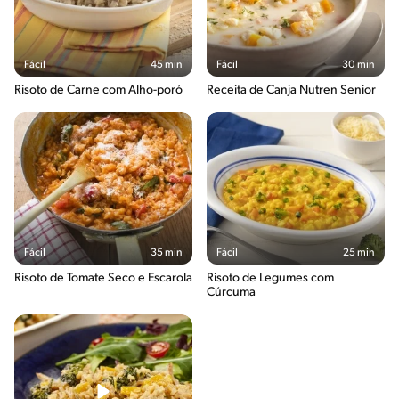
Fácil
45 min
Fácil
30 min
Risoto de Carne com Alho-poró
Receita de Canja Nutren Senior
Fácil
35 min
Fácil
25 min
Risoto de Tomate Seco e Escarola
Risoto de Legumes com
Cúrcuma