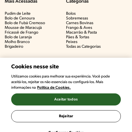
Mais Acessadas
Categorias
Pudim de Leite
Bolos
Bolo de Cenoura
Sobremesas
Bolo de Fubá Cremoso
Carnes Bovinas​
Mousse de Maracujá
Frango & Aves​
Fricassê de Frango
Macarrão & Pasta​
Bolo de Laranja
Pães & Tortas​
Molho Branco
Peixes
Brigadeiro
Todas as Categorias
Cookies nesse site
Utilizamos cookies para melhorar sua experiência. Você pode
aceitá-los, rejeitar os não essenciais ou configurá-los. Mais
informações na
Política de Cookies.
Aceitar todos
©2022, Nestlé. Marcas registradas por Societé des Produits Nestlé,
S.A. Vevey (Suiza)
Rejeitar
Termos e Condições
Política de Privacidade
Configurações de Cookies