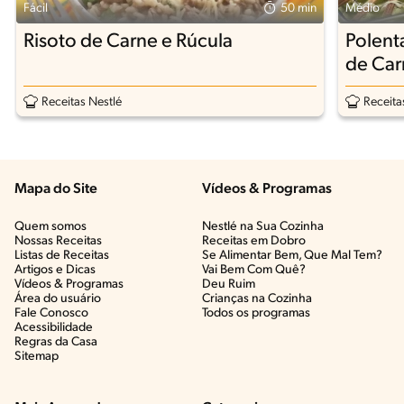
Fácil
50 min
Médio
Risoto de Carne e Rúcula
Polent
de Car
Receitas Nestlé
Receita
Mapa do Site
Vídeos & Programas​
Quem somos
Nestlé na Sua Cozinha
Nossas Receitas
Receitas em Dobro
Listas de Receitas​
Se Alimentar Bem, Que Mal Tem?​
Artigos e Dicas​
Vai Bem Com Quê?​
Vídeos & Programas​
Deu Ruim​
Área do usuário
Crianças na Cozinha​
Fale Conosco
Todos os programas
Acessibilidade
Regras da Casa
Sitemap