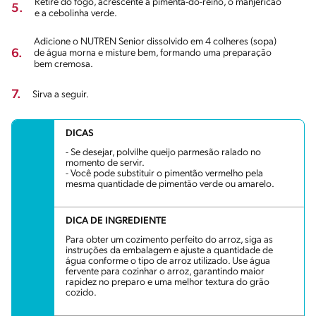
Retire do fogo, acrescente a pimenta-do-reino, o manjericão
5.
e a cebolinha verde.
Adicione o NUTREN Senior dissolvido em 4 colheres (sopa)
6.
de água morna e misture bem, formando uma preparação
bem cremosa.
7.
Sirva a seguir.
DICAS
- Se desejar, polvilhe queijo parmesão ralado no
momento de servir.
- Você pode substituir o pimentão vermelho pela
mesma quantidade de pimentão verde ou amarelo.
DICA DE INGREDIENTE
Para obter um cozimento perfeito do arroz, siga as
instruções da embalagem e ajuste a quantidade de
água conforme o tipo de arroz utilizado. Use água
fervente para cozinhar o arroz, garantindo maior
rapidez no preparo e uma melhor textura do grão
cozido.