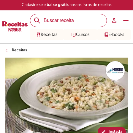
Cadastre-se e
baixe grátis
nossos livros de receitas
Compartilhar
Salvar
Receitas
Cursos
E-books
Receitas
Testada