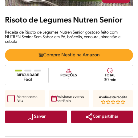
Risoto de Legumes Nutren Senior
Receita de Risoto de Legumes Nutren Senior gostoso feito com
NUTREN Senior Sem Sabor em Pó, brócolis, cenoura, pimentão e
cebola
Compre Nestlé na Amazon
DIFICULDADE
PORÇÕES
TOTAL
Fácil
1
30 min
Adicionar ao meu
Marcar como
Avalie esta receita
feita
cardápio
Compartilhar
Salvar