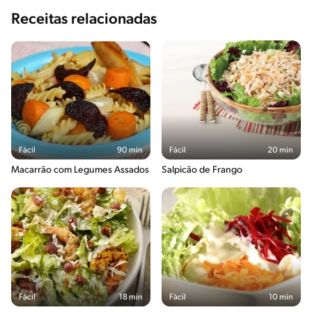
Receitas relacionadas
Fácil
90 min
Fácil
20 min
Macarrão com Legumes Assados
Salpicão de Frango
Fácil
18 min
Fácil
10 min