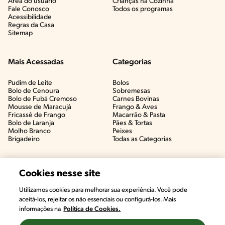
Área do usuário
Crianças na Cozinha​
Fale Conosco
Todos os programas
Acessibilidade
Regras da Casa
Sitemap
Mais Acessadas
Categorias
Pudim de Leite
Bolos
Bolo de Cenoura
Sobremesas
Bolo de Fubá Cremoso
Carnes Bovinas​
Mousse de Maracujá
Frango & Aves​
Fricassê de Frango
Macarrão & Pasta​
Bolo de Laranja
Pães & Tortas​
Molho Branco
Peixes
Brigadeiro
Todas as Categorias
Cookies nesse site
Utilizamos cookies para melhorar sua experiência. Você pode
aceitá-los, rejeitar os não essenciais ou configurá-los. Mais
informações na
Política de Cookies.