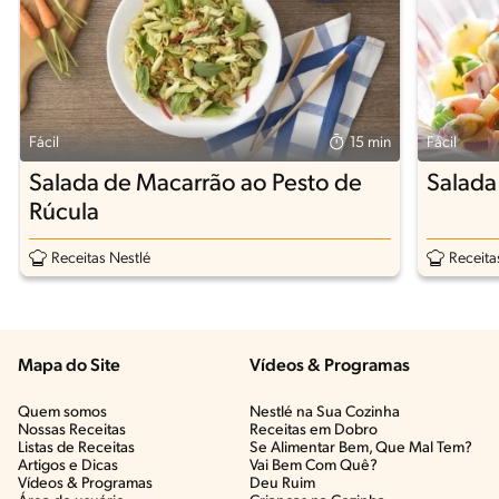
Fácil
15 min
Fácil
Salada de Macarrão ao Pesto de
Salada
Rúcula
Receitas Nestlé
Receita
Mapa do Site
Vídeos & Programas​
Quem somos
Nestlé na Sua Cozinha
Nossas Receitas
Receitas em Dobro
Listas de Receitas​
Se Alimentar Bem, Que Mal Tem?​
Artigos e Dicas​
Vai Bem Com Quê?​
Vídeos & Programas​
Deu Ruim​