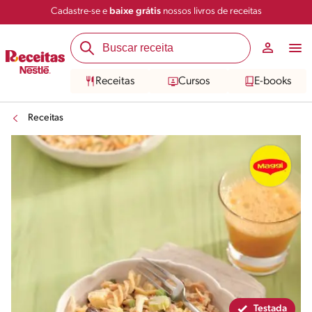
Cadastre-se e
baixe grátis
nossos livros de receitas
Compartilhar
Salvar
Receitas
Cursos
E-books
Receitas
Testada