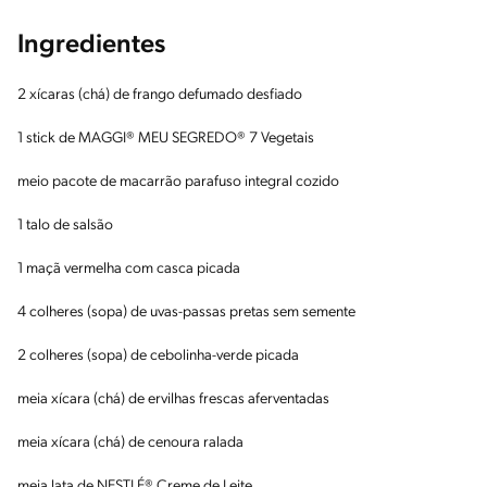
Ingredientes
2 xícaras (chá) de frango defumado desfiado
1 stick de MAGGI® MEU SEGREDO® 7 Vegetais
meio pacote de macarrão parafuso integral cozido
1 talo de salsão
1 maçã vermelha com casca picada
4 colheres (sopa) de uvas-passas pretas sem semente
2 colheres (sopa) de cebolinha-verde picada
meia xícara (chá) de ervilhas frescas aferventadas
meia xícara (chá) de cenoura ralada
meia lata de NESTLÉ® Creme de Leite