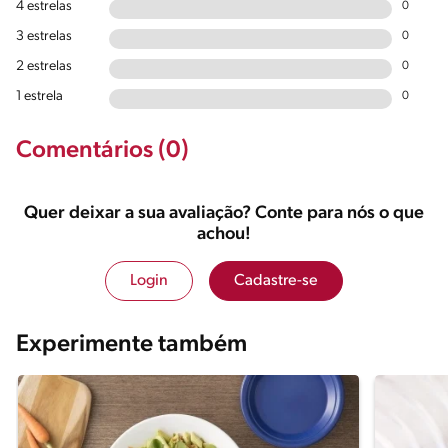
4 estrelas
0
3 estrelas
0
2 estrelas
0
1 estrela
0
Comentários (0)
Quer deixar a sua avaliação? Conte para nós o que
achou!
Login
Cadastre-se
Experimente também