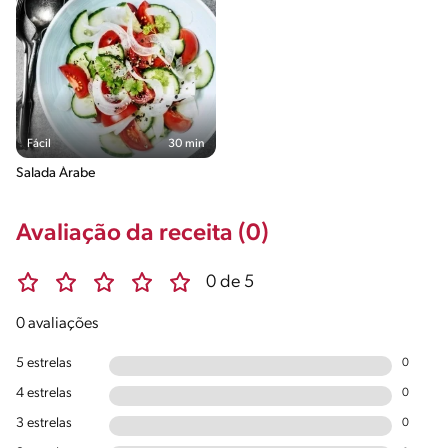
Fácil
30 min
Salada Árabe
Avaliação da receita (0)
0 de 5
0 avaliações
5 estrelas
0
4 estrelas
0
3 estrelas
0