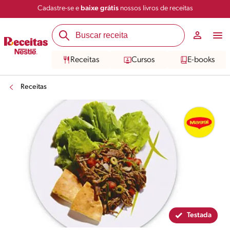
Cadastre-se e
baixe grátis
nossos livros de receitas
Compartilhar
Salvar
Receitas
Cursos
E-books
Receitas
Testada