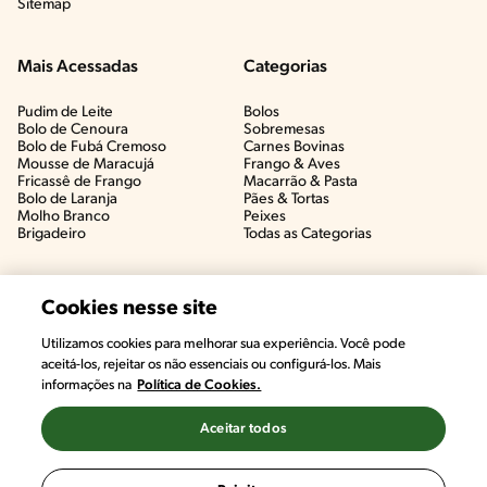
Sitemap
Mais Acessadas
Categorias
Pudim de Leite
Bolos
Bolo de Cenoura
Sobremesas
Bolo de Fubá Cremoso
Carnes Bovinas​
Mousse de Maracujá
Frango & Aves​
Fricassê de Frango
Macarrão & Pasta​
Bolo de Laranja
Pães & Tortas​
Molho Branco
Peixes
Brigadeiro
Todas as Categorias
Cookies nesse site
Utilizamos cookies para melhorar sua experiência. Você pode
aceitá-los, rejeitar os não essenciais ou configurá-los. Mais
informações na
Política de Cookies.
Aceitar todos
©2022, Nestlé. Marcas registradas por Societé des Produits Nestlé,
S.A. Vevey (Suiza)