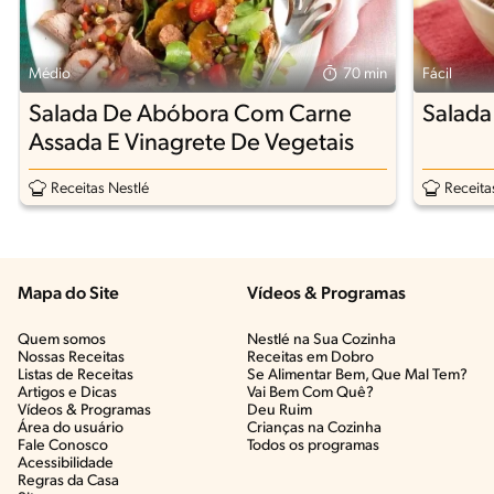
Médio
70 min
Fácil
Salada De Abóbora Com Carne
Salada
Assada E Vinagrete De Vegetais
Receitas Nestlé
Receita
Mapa do Site
Vídeos & Programas​
Quem somos
Nestlé na Sua Cozinha
Nossas Receitas
Receitas em Dobro
Listas de Receitas​
Se Alimentar Bem, Que Mal Tem?​
Artigos e Dicas​
Vai Bem Com Quê?​
Vídeos & Programas​
Deu Ruim​
Área do usuário
Crianças na Cozinha​
Fale Conosco
Todos os programas
Acessibilidade
Regras da Casa