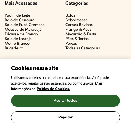
Mais Acessadas
Categorias
Pudim de Leite
Bolos
Bolo de Cenoura
Sobremesas
Bolo de Fubá Cremoso
Carnes Bovinas​
Mousse de Maracujá
Frango & Aves​
Fricassê de Frango
Macarrão & Pasta​
Bolo de Laranja
Pães & Tortas​
Molho Branco
Peixes
Brigadeiro
Todas as Categorias
Cookies nesse site
Utilizamos cookies para melhorar sua experiência. Você pode
aceitá-los, rejeitar os não essenciais ou configurá-los. Mais
informações na
Política de Cookies.
Aceitar todos
©2022, Nestlé. Marcas registradas por Societé des Produits Nestlé,
S.A. Vevey (Suiza)
Rejeitar
Termos e Condições
Política de Privacidade
Configurações de Cookies