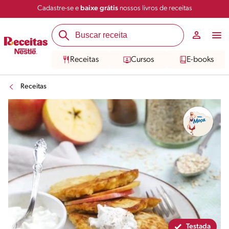
Cadastre-se e
baixe grátis
nossos livros de receitas
Compartilhar
Salvar
Receitas
Cursos
E-books
Receitas
Testada