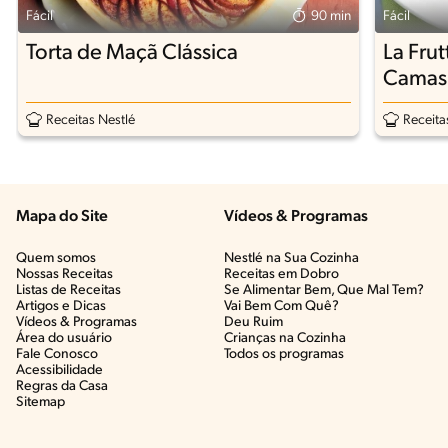
Fácil
90 min
Fácil
Torta de Maçã Clássica
La Fru
Camas
Receitas Nestlé
Receita
Mapa do Site
Vídeos & Programas​
Quem somos
Nestlé na Sua Cozinha
Nossas Receitas
Receitas em Dobro
Listas de Receitas​
Se Alimentar Bem, Que Mal Tem?​
Artigos e Dicas​
Vai Bem Com Quê?​
Vídeos & Programas​
Deu Ruim​
Área do usuário
Crianças na Cozinha​
Fale Conosco
Todos os programas
Acessibilidade
Regras da Casa
Sitemap