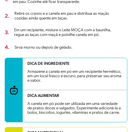
em pau. Cozinhe até ficar transparente.
Retire os cravos e a canela em pau e distribua as maçãs
2.
cozidas ainda quente em taças.
Em um recipiente, misture o Leite MOÇA com a baunilha,
3.
regue as taças com maçã e polvilhe canela em pó.
4.
Sirva morno ou depois de gelado.
DICA DE INGREDIENTE
Armazene a canela em pó em um recipiente hermético,
em um local fresco e escuro, para preservar seu aroma
e sabor.
DICA ALIMENTAR
A canela em pó pode ser utilizada em uma variedade
de pratos doces e salgados. Experimente adicioná-la a
bolos, biscoitos, iogurtes, vitaminas e pratos de carne.