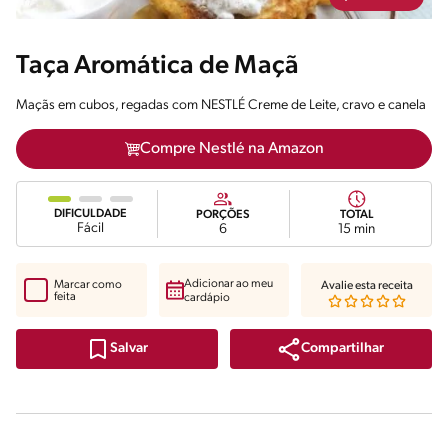
Taça Aromática de Maçã
Maçãs em cubos, regadas com NESTLÉ Creme de Leite, cravo e canela
Compre Nestlé na Amazon
DIFICULDADE
PORÇÕES
TOTAL
Fácil
6
15 min
Adicionar ao meu
Marcar como
Avalie esta receita
feita
cardápio
Compartilhar
Salvar