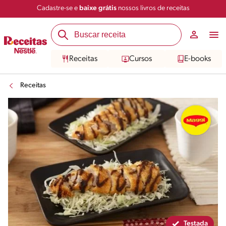
Cadastre-se e
baixe grátis
nossos livros de receitas
Compartilhar
Salvar
Receitas
Cursos
E-books
Receitas
Testada