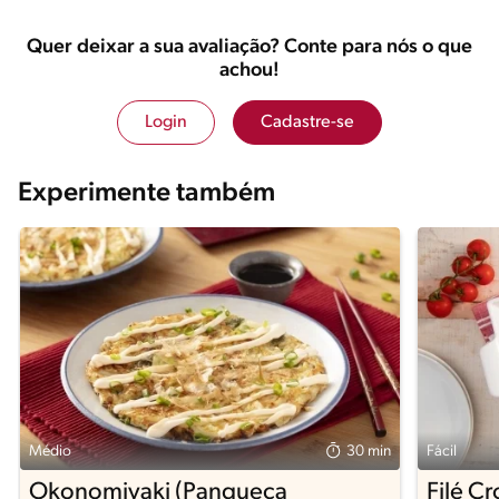
Quer deixar a sua avaliação? Conte para nós o que
achou!
Login
Cadastre-se
Experimente também
Médio
30 min
Fácil
Okonomiyaki (Panqueca
Filé C