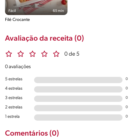
Fácil
65 min
Filé Crocante
Avaliação da receita (0)
0 de 5
0 avaliações
5 estrelas
0
4 estrelas
0
3 estrelas
0
2 estrelas
0
1 estrela
0
Comentários (0)