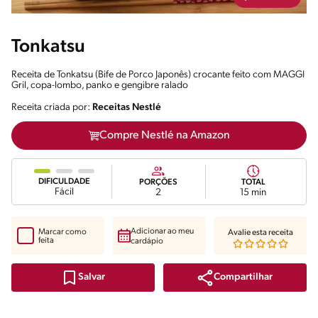
Tonkatsu
Receita de Tonkatsu (Bife de Porco Japonês) crocante feito com MAGGI
Gril, copa-lombo, panko e gengibre ralado
Receita criada por:
Receitas Nestlé
Compre Nestlé na Amazon
DIFICULDADE
PORÇÕES
TOTAL
Fácil
2
15 min
Adicionar ao meu
Marcar como
Avalie esta receita
feita
cardápio
Compartilhar
Salvar