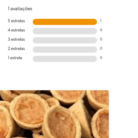
1 avaliações
5 estrelas
1
4 estrelas
0
3 estrelas
0
2 estrelas
0
1 estrela
0