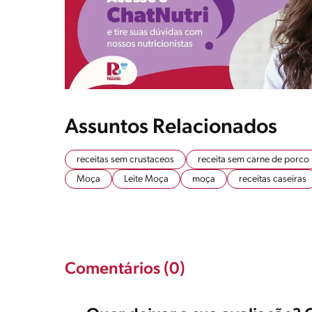
Assuntos Relacionados
receitas sem crustaceos
receita sem carne de porco
Moça
Leite Moça
moça
receitas caseiras
Comentários (0)