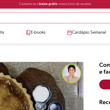
Cadastre-se e
baixe grátis
nossos livros de receitas
tis
E-books
Cardápio Semanal
Comp
e f
Rece