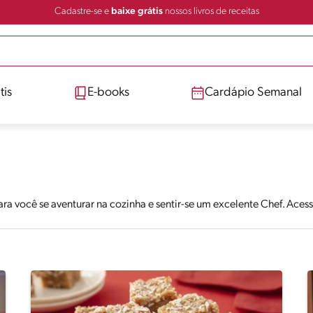
Cadastre-se e
baixe grátis
nossos livros de receitas
tis
E-books
Cardápio Semanal
ara você se aventurar na cozinha e sentir-se um excelente Chef. Ace