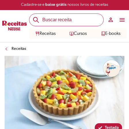
Cadastre-se e
baixe grátis
nossos livros de receitas
Compartilhar
Salvar
Receitas
Cursos
E-books
Receitas
Testada