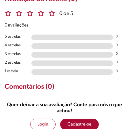
0 de 5
0 avaliações
5 estrelas
0
4 estrelas
0
3 estrelas
0
2 estrelas
0
1 estrela
0
Comentários (0)
Quer deixar a sua avaliação? Conte para nós o que
achou!
Login
Cadastre-se