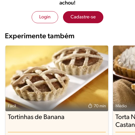
achou!
Login
Cadastre-se
Experimente também
Fácil
70 min
Médio
Tortinhas de Banana
Torta 
Casta