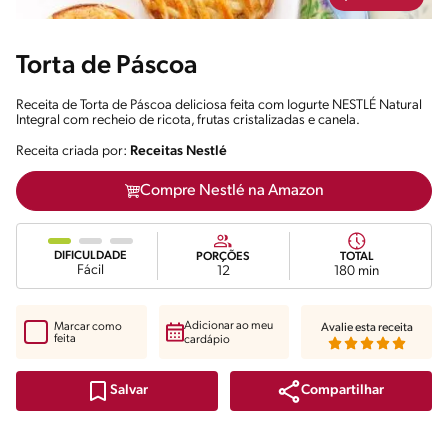
Torta de Páscoa
Receita de Torta de Páscoa deliciosa feita com Iogurte NESTLÉ Natural
Integral com recheio de ricota, frutas cristalizadas e canela.
Receita criada por:
Receitas Nestlé
Compre Nestlé na Amazon
DIFICULDADE
PORÇÕES
TOTAL
Fácil
12
180 min
Adicionar ao meu
Marcar como
Avalie esta receita
feita
cardápio
Compartilhar
Salvar