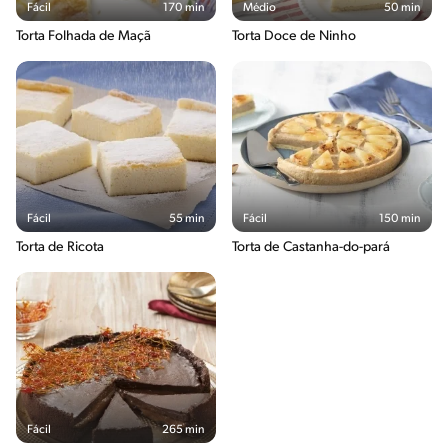
Fácil
170 min
Médio
50 min
Torta Folhada de Maçã
Torta Doce de Ninho
Fácil
55 min
Fácil
150 min
Torta de Ricota
Torta de Castanha-do-pará
Fácil
265 min