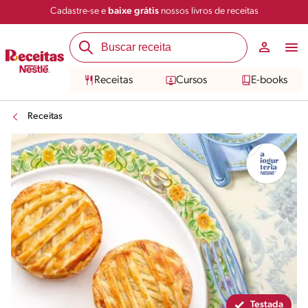
Cadastre-se e
baixe grátis
nossos livros de receitas
Compartilhar
Salvar
Receitas
Cursos
E-books
Receitas
Testada