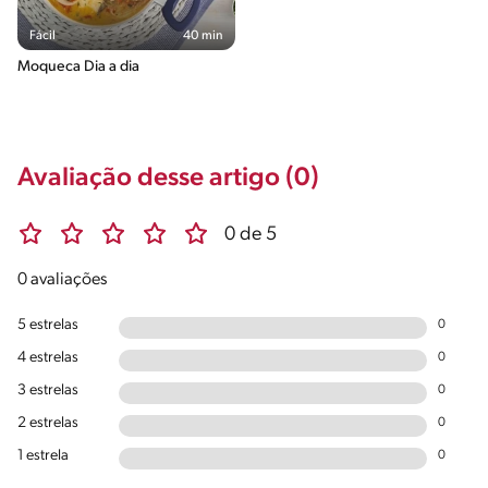
Fácil
40 min
Moqueca Dia a dia
Avaliação desse artigo (0)
0 de 5
0 avaliações
5 estrelas
0
4 estrelas
0
3 estrelas
0
2 estrelas
0
1 estrela
0