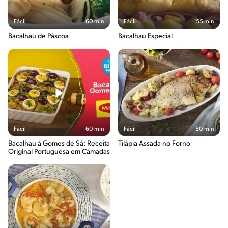
Fácil
60 min
Fácil
55 min
Bacalhau de Páscoa
Bacalhau Especial
Fácil
60 min
Fácil
50 min
Bacalhau à Gomes de Sá: Receita
Tilápia Assada no Forno
Original Portuguesa em Camadas