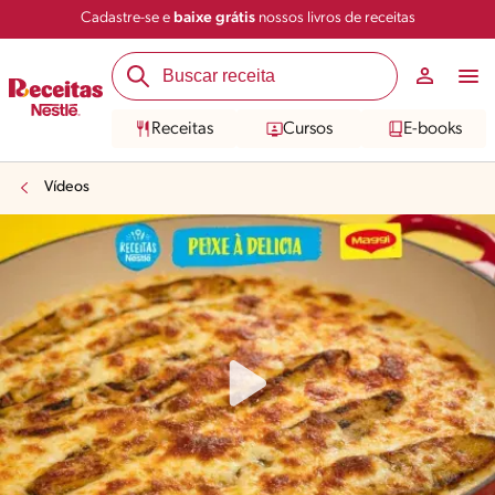
Cadastre-se e
baixe grátis
nossos livros de receitas
Receitas
Cursos
E-books
Vídeos