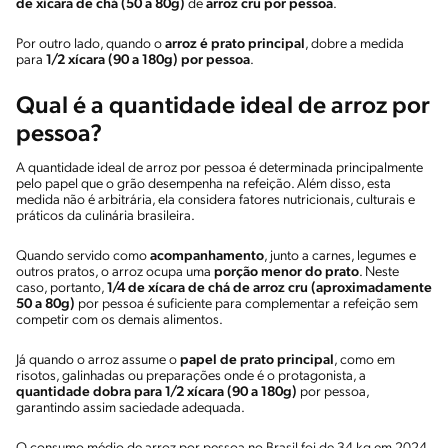
de xícara de chá (50 a 80g)
de
arroz cru por pessoa
.
Por outro lado, quando o
arroz é prato principal
, dobre a medida
para
1/2 xícara (90 a 180g) por pessoa
.
Qual é a quantidade ideal de arroz por
pessoa?
A quantidade ideal de arroz por pessoa é determinada principalmente
pelo papel que o grão desempenha na refeição. Além disso, esta
medida não é arbitrária, ela considera fatores nutricionais, culturais e
práticos da culinária brasileira.
Quando servido como
acompanhamento
, junto a carnes, legumes e
outros pratos, o arroz ocupa uma
porção menor do prato
. Neste
caso, portanto,
1/4 de xícara de chá de arroz cru (aproximadamente
50 a 80g)
por pessoa é suficiente para complementar a refeição sem
competir com os demais alimentos.
Já quando o arroz assume o
papel de prato principal
, como em
risotos, galinhadas ou preparações onde é o protagonista, a
quantidade dobra para 1/2 xícara (90 a 180g)
por pessoa,
garantindo assim saciedade adequada.