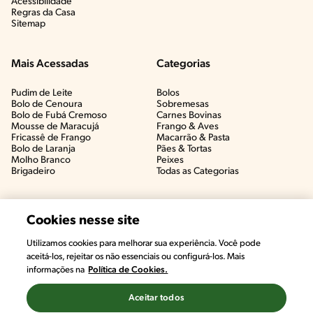
Acessibilidade
Regras da Casa
Sitemap
Mais Acessadas
Categorias
Pudim de Leite
Bolos
Bolo de Cenoura
Sobremesas
Bolo de Fubá Cremoso
Carnes Bovinas​
Mousse de Maracujá
Frango & Aves​
Fricassê de Frango
Macarrão & Pasta​
Bolo de Laranja
Pães & Tortas​
Molho Branco
Peixes
Brigadeiro
Todas as Categorias
Cookies nesse site
Utilizamos cookies para melhorar sua experiência. Você pode
#CHAMANUTRI
aceitá-los, rejeitar os não essenciais ou configurá-los. Mais
CONVERSE COM UMA NUTRICIONISTA E
informações na
Política de Cookies.
TIRE AS SUAS DÚVIDAS
(É DE GRAÇA!)
Aceitar todos