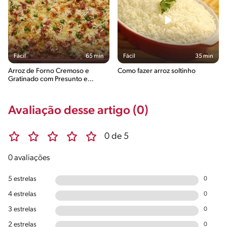
Fácil
65 min
Fácil
35 min
Arroz de Forno Cremoso e
Como fazer arroz soltinho
Gratinado com Presunto e
Queijo
Avaliação desse artigo (0)
0 de 5
0 avaliações
5 estrelas
0
4 estrelas
0
3 estrelas
0
2 estrelas
0