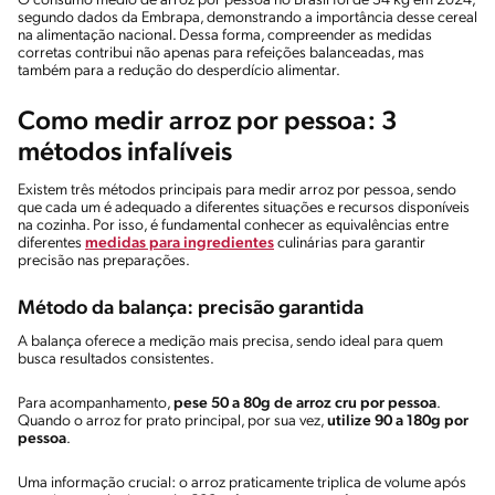
O consumo médio de arroz por pessoa no Brasil foi de 34 kg em 2024,
segundo dados da Embrapa, demonstrando a importância desse cereal
na alimentação nacional. Dessa forma, compreender as medidas
corretas contribui não apenas para refeições balanceadas, mas
também para a redução do desperdício alimentar.
Como medir arroz por pessoa: 3
métodos infalíveis
Existem três métodos principais para medir arroz por pessoa, sendo
que cada um é adequado a diferentes situações e recursos disponíveis
na cozinha. Por isso, é fundamental conhecer as equivalências entre
diferentes
medidas para ingredientes
culinárias para garantir
precisão nas preparações.
Método da balança: precisão garantida
A balança oferece a medição mais precisa, sendo ideal para quem
busca resultados consistentes.
Para acompanhamento,
pese 50 a 80g de arroz cru por pessoa
.
Quando o arroz for prato principal, por sua vez,
utilize 90 a 180g por
pessoa
.
Uma informação crucial: o arroz praticamente triplica de volume após