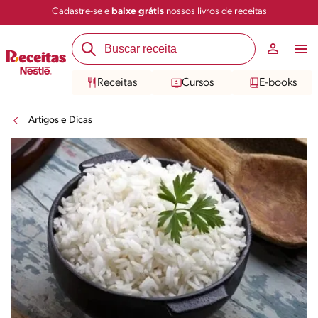
Cadastre-se e
baixe grátis
nossos livros de receitas
Receitas
Cursos
E-books
Artigos e Dicas