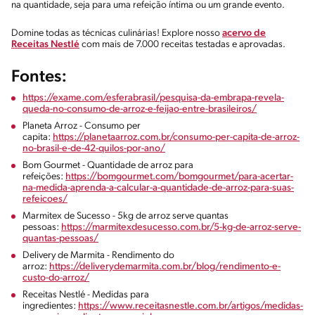
na quantidade, seja para uma refeição íntima ou um grande evento.
Domine todas as técnicas culinárias! Explore nosso
acervo de
Receitas Nestlé
com mais de 7.000 receitas testadas e aprovadas.
Fontes:
https://exame.com/esferabrasil/pesquisa-da-embrapa-revela-
queda-no-consumo-de-arroz-e-feijao-entre-brasileiros/
Planeta Arroz - Consumo per
capita:
https://planetaarroz.com.br/consumo-per-capita-de-arroz-
no-brasil-e-de-42-quilos-por-ano/
Bom Gourmet - Quantidade de arroz para
refeições:
https://bomgourmet.com/bomgourmet/para-acertar-
na-medida-aprenda-a-calcular-a-quantidade-de-arroz-para-suas-
refeicoes/
Marmitex de Sucesso - 5kg de arroz serve quantas
pessoas:
https://marmitexdesucesso.com.br/5-kg-de-arroz-serve-
quantas-pessoas/
Delivery de Marmita - Rendimento do
arroz:
https://deliverydemarmita.com.br/blog/rendimento-e-
custo-do-arroz/
Receitas Nestlé - Medidas para
ingredientes:
https://www.receitasnestle.com.br/artigos/medidas-