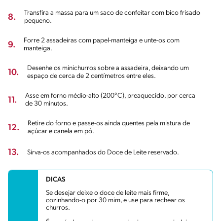
Transfira a massa para um saco de confeitar com bico frisado
8.
pequeno.
Forre 2 assadeiras com papel-manteiga e unte-os com
9.
manteiga.
Desenhe os minichurros sobre a assadeira, deixando um
10.
espaço de cerca de 2 centímetros entre eles.
Asse em forno médio-alto (200°C), preaquecido, por cerca
11.
de 30 minutos.
Retire do forno e passe-os ainda quentes pela mistura de
12.
açúcar e canela em pó.
13.
Sirva-os acompanhados do Doce de Leite reservado.
DICAS
Se desejar deixe o doce de leite mais firme,
cozinhando-o por 30 mim, e use para rechear os
churros.