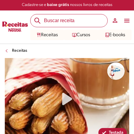
Cadastre-se e
baixe grátis
nossos livros de receitas
Compartilhar
Salvar
Receitas
Cursos
E-books
Receitas
Testada