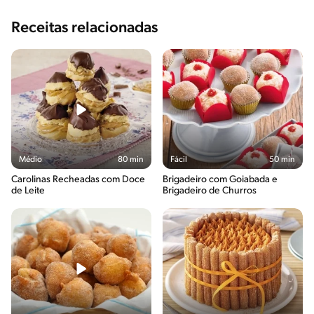
Receitas relacionadas
Médio
80 min
Fácil
50 min
Carolinas Recheadas com Doce
Brigadeiro com Goiabada e
de Leite
Brigadeiro de Churros