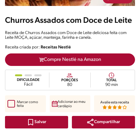
Churros Assados com Doce de Leite
Receita de Churros Assados com Doce de Leite deliciosa feita com
Leite MOÇA, açúcar, manteiga, farinha e canela.
Receita criada por:
Receitas Nestlé
Compre Nestlé na Amazon
DIFICULDADE
PORÇÕES
TOTAL
Fácil
80
90 min
Adicionar ao meu
Marcar como
Avalie esta receita
feita
cardápio
Compartilhar
Salvar