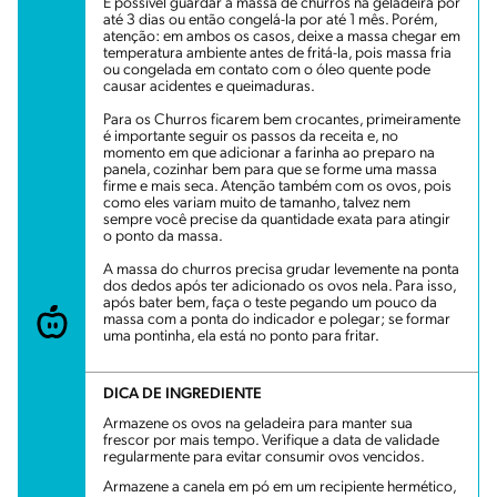
É possível guardar a massa de churros na geladeira por
até 3 dias ou então congelá-la por até 1 mês. Porém,
atenção: em ambos os casos, deixe a massa chegar em
temperatura ambiente antes de fritá-la, pois massa fria
ou congelada em contato com o óleo quente pode
causar acidentes e queimaduras.
Para os Churros ficarem bem crocantes, primeiramente
é importante seguir os passos da receita e, no
momento em que adicionar a farinha ao preparo na
panela, cozinhar bem para que se forme uma massa
firme e mais seca. Atenção também com os ovos, pois
como eles variam muito de tamanho, talvez nem
sempre você precise da quantidade exata para atingir
o ponto da massa.
A massa do churros precisa grudar levemente na ponta
dos dedos após ter adicionado os ovos nela. Para isso,
após bater bem, faça o teste pegando um pouco da
massa com a ponta do indicador e polegar; se formar
uma pontinha, ela está no ponto para fritar.
DICA DE INGREDIENTE
Armazene os ovos na geladeira para manter sua
frescor por mais tempo. Verifique a data de validade
regularmente para evitar consumir ovos vencidos.
Armazene a canela em pó em um recipiente hermético,