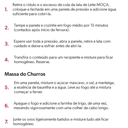
Retire o rótulo e o excesso de cola da lata de Leite MOÇA,
1.
coloque-a fechada em uma panela de pressão e adicione água
suficiente para cobri-la.
Tampe a panela e cozinhe em fogo médio por 15 minutos
2.
(contados após início da fervura).
Espere sair toda a pressão, abra a panela, retire a lata com
3.
cuidado e deixe-a esfriar antes de abri-la.
Transfira o conteúdo para um recipiente e misture para ficar
4.
homogêneo. Reserve.
Massa do Churros
Em uma panela, misture o açúcar mascavo, o sal, a manteiga,
5.
a essência de baunilha e a água. Leve ao fogo até a mistura
começar a ferver.
Apague o fogo e adicione a farinha de trigo, de uma vez,
6.
mexendo vigorosamente com uma colher de cabo longo.
Junte os ovos ligeiramente batidos e misture tudo até ficar
7.
homogêneo.