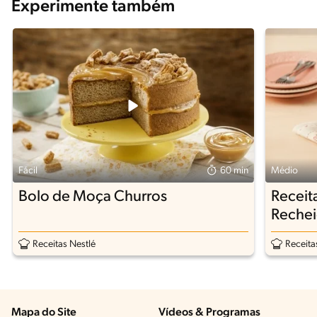
Experimente também
Fácil
60 min
Médio
Bolo de Moça Churros
Receit
Rechei
Receitas Nestlé
Receita
Mapa do Site
Vídeos & Programas​