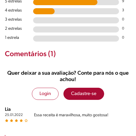
5 estrelas
9
4 estrelas
3
3 estrelas
0
2 estrelas
0
1 estrela
0
Comentários (1)
Quer deixar a sua avaliação? Conte para nós o que
achou!
Login
Cadastre-se
Lia
Essa receita é maravilhosa, muito gostosa!
25.01.2022