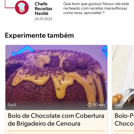
Chefe
Que bom que gostou! Nosso site está
recheado com receitas maravilhosas
Receitas
como essa, aproveite! ?
Nestlé
25.01.2022
Experimente também
Fácil
50 min
Fácil
Bolo de Chocolate com Cobertura
Bolo-P
de Brigadeiro de Cenoura
Choco