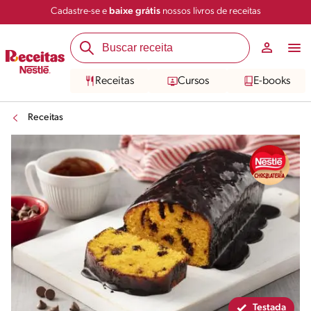
Cadastre-se e
baixe grátis
nossos livros de receitas
Compartilhar
Salvar
Receitas
Cursos
E-books
Receitas
Testada