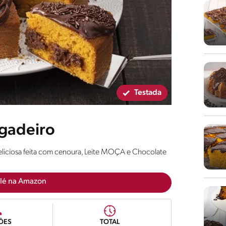
Testada
igadeiro
eliciosa feita com cenoura, Leite MOÇA e Chocolate
lé na Amazon
ÕES
TOTAL