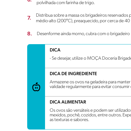
6.
polvilhada com farinha de trigo.
Distribua sobre a massa os brigadeiros reservados p
7.
médio-alto (200°C), preaquecido, por cerca de 40
8.
Desenforme ainda morno, cubra com o brigadeiro 
DICA
- Se desejar, utilize o MOÇA Doceria Brigad
DICA DE INGREDIENTE
Armazene os ovos na geladeira para manter s
validade regularmente para evitar consumir
DICA ALIMENTAR
Os ovos são versáteis e podem ser utilizad
mexidos, pochê, cozidos, entre outros. Exp
as texturas e sabores.