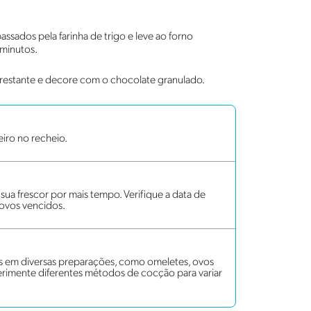
assados pela farinha de trigo e leve ao forno
 minutos.
restante e decore com o chocolate granulado.
eiro no recheio.
ua frescor por mais tempo. Verifique a data de
 ovos vencidos.
os em diversas preparações, como omeletes, ovos
erimente diferentes métodos de cocção para variar