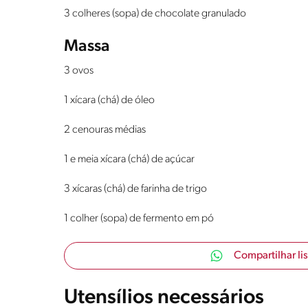
3 colheres (sopa) de chocolate granulado
Massa
3 ovos
1 xícara (chá) de óleo
2 cenouras médias
1 e meia xícara (chá) de açúcar
3 xícaras (chá) de farinha de trigo
1 colher (sopa) de fermento em pó
Compartilhar li
Utensílios necessários