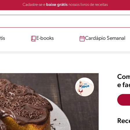
Cadastre-se e
baixe grátis
nossos livros de receitas
tis
E-books
Cardápio Semanal
Comp
e f
Rece