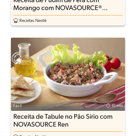
Receita de Pudim de Pera com
Morango com NOVASOURCE®
Proline em Pó
Receitas Nestlé
Fácil
10 min
Receita de Tabule no Pão Sírio com
NOVASOURCE Ren