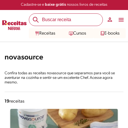
Cadastre-se e
baixe grátis
nossos livros de receitas
Receitas
Cursos
E-books
novasource
Confira todas as receitas novasource que separamos para você se
aventurar na cozinha e sentir-se um excelente Chef. Acesse agora
mesmo.
19
receitas