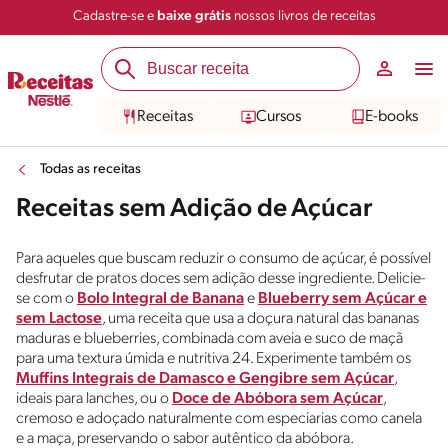
Cadastre-se e
baixe grátis
nossos livros de receitas
Receitas
Cursos
E-books
Todas as receitas
Receitas sem Adição de Açúcar
Para aqueles que buscam reduzir o consumo de açúcar, é possível
desfrutar de pratos doces sem adição desse ingrediente. Delicie-
se com o
Bolo Integral de Banana
e
Blueberry sem Açúcar e
sem Lactose
, uma receita que usa a doçura natural das bananas
maduras e blueberries, combinada com aveia e suco de maçã
para uma textura úmida e nutritiva 24. Experimente também os
Muffins Integrais de Damasco e Gengibre sem Açúcar
,
ideais para lanches, ou o
Doce de Abóbora sem Açúcar
,
cremoso e adoçado naturalmente com especiarias como canela
e a maça, preservando o sabor autêntico da abóbora.