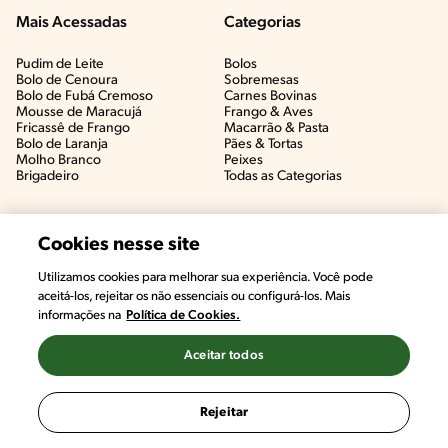
Mais Acessadas
Categorias
Pudim de Leite
Bolos
Bolo de Cenoura
Sobremesas
Bolo de Fubá Cremoso
Carnes Bovinas​
Mousse de Maracujá
Frango & Aves​
Fricassê de Frango
Macarrão & Pasta​
Bolo de Laranja
Pães & Tortas​
Molho Branco
Peixes
Brigadeiro
Todas as Categorias
Cookies nesse site
Utilizamos cookies para melhorar sua experiência. Você pode
aceitá-los, rejeitar os não essenciais ou configurá-los. Mais
informações na
Política de Cookies.
Aceitar todos
©2022, Nestlé. Marcas registradas por Societé des Produits Nestlé,
S.A. Vevey (Suiza)
Rejeitar
Termos e Condições
Política de Privacidade