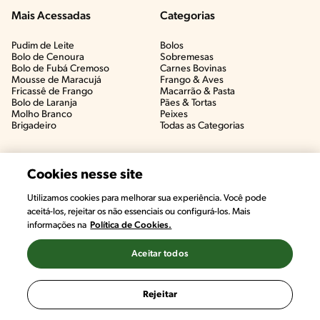
Mais Acessadas
Categorias
Pudim de Leite
Bolos
Bolo de Cenoura
Sobremesas
Bolo de Fubá Cremoso
Carnes Bovinas​
Mousse de Maracujá
Frango & Aves​
Fricassê de Frango
Macarrão & Pasta​
Bolo de Laranja
Pães & Tortas​
Molho Branco
Peixes
Brigadeiro
Todas as Categorias
Cookies nesse site
Utilizamos cookies para melhorar sua experiência. Você pode
aceitá-los, rejeitar os não essenciais ou configurá-los. Mais
informações na
Política de Cookies.
Aceitar todos
©2022, Nestlé. Marcas registradas por Societé des Produits Nestlé,
S.A. Vevey (Suiza)
Rejeitar
Termos e Condições
Política de Privacidade