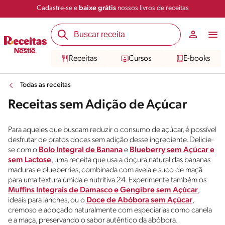
Cadastre-se e
baixe grátis
nossos livros de receitas
Receitas
Cursos
E-books
Todas as receitas
Receitas sem Adição de Açúcar
Para aqueles que buscam reduzir o consumo de açúcar, é possível
desfrutar de pratos doces sem adição desse ingrediente. Delicie-
se com o
Bolo Integral de Banana
e
Blueberry sem Açúcar e
sem Lactose
, uma receita que usa a doçura natural das bananas
maduras e blueberries, combinada com aveia e suco de maçã
para uma textura úmida e nutritiva 24. Experimente também os
Muffins Integrais de Damasco e Gengibre sem Açúcar
,
ideais para lanches, ou o
Doce de Abóbora sem Açúcar
,
cremoso e adoçado naturalmente com especiarias como canela
e a maça, preservando o sabor autêntico da abóbora.