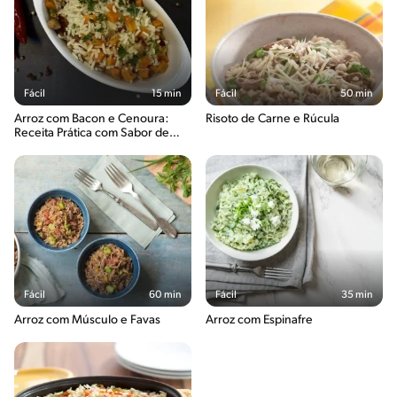
Fácil
15 min
Fácil
50 min
Arroz com Bacon e Cenoura:
Risoto de Carne e Rúcula
Receita Prática com Sabor de
Casa
Fácil
60 min
Fácil
35 min
Arroz com Músculo e Favas
Arroz com Espinafre