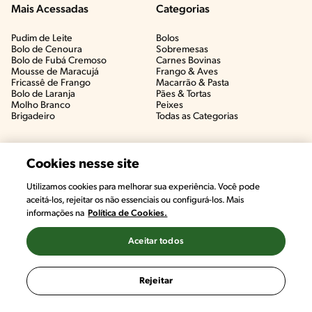
Mais Acessadas
Categorias
Pudim de Leite
Bolos
Bolo de Cenoura
Sobremesas
Bolo de Fubá Cremoso
Carnes Bovinas​
Mousse de Maracujá
Frango & Aves​
Fricassê de Frango
Macarrão & Pasta​
Bolo de Laranja
Pães & Tortas​
Molho Branco
Peixes
Brigadeiro
Todas as Categorias
Cookies nesse site
Utilizamos cookies para melhorar sua experiência. Você pode
aceitá-los, rejeitar os não essenciais ou configurá-los. Mais
informações na
Política de Cookies.
Aceitar todos
©2022, Nestlé. Marcas registradas por Societé des Produits Nestlé,
S.A. Vevey (Suiza)
Rejeitar
Termos e Condições
Política de Privacidade
Configurações de Cookies