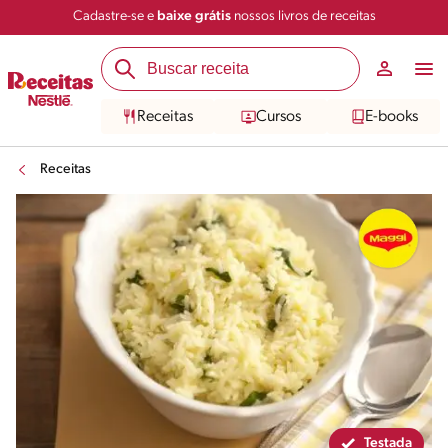
Cadastre-se e
baixe grátis
nossos livros de receitas
Compartilhar
Salvar
Receitas
Cursos
E-books
Receitas
Testada