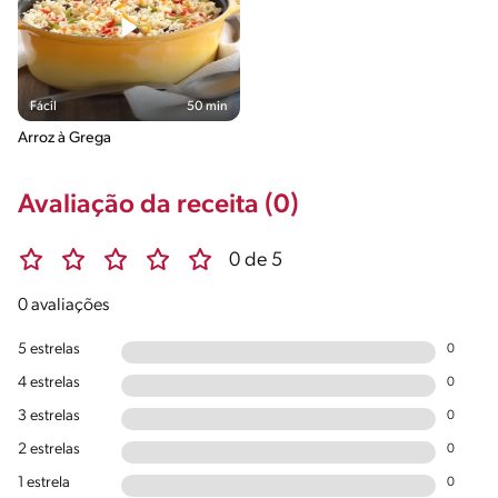
Fácil
50 min
Arroz à Grega
Avaliação da receita (0)
0 de 5
0 avaliações
5 estrelas
0
4 estrelas
0
3 estrelas
0
2 estrelas
0
1 estrela
0