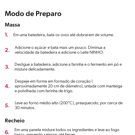
Modo de Preparo
Massa
1.
Em uma batedeira, bata os ovos até dobrarem de volume.
Adicione o açúcar e bata mais um pouco. Diminua a
2.
velocidade da batedeira e adicione o Leite NINHO.
Desligue a batedeira, adicione a farinha e o fermento em pó e
3.
misture delicadamente.
Despeje em forma em formado de coração (
4.
aproximadamente 20 cm de diâmetro), untada com manteiga
e polvilhada com farinha de trigo.
Leve ao forno médio-alto (200°C), preaquecido, por cerca de
5.
30 minutos.
Recheio
Em uma panela misture todos os ingredientes e leve ao fogo
6.
baixo, mexendo sempre, até ferver.