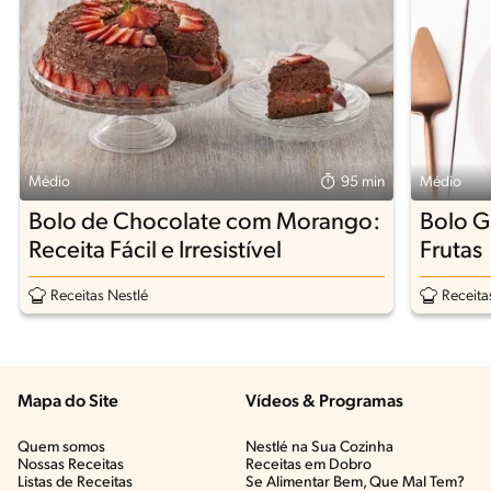
Médio
95 min
Médio
Bolo de Chocolate com Morango:
Bolo G
Receita Fácil e Irresistível
Frutas
Receitas Nestlé
Receita
Mapa do Site
Vídeos & Programas​
Quem somos
Nestlé na Sua Cozinha
Nossas Receitas
Receitas em Dobro
Listas de Receitas​
Se Alimentar Bem, Que Mal Tem?​