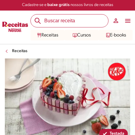
Cadastre-se e
baixe grátis
nossos livros de receitas
Compartilhar
Salvar
Receitas
Cursos
E-books
Receitas
Testada