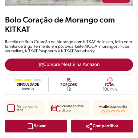
Bolo Coração de Morango com
KITKAT
Receita de Bolo Coração de Morango com KITKAT delicioso, feito com
farinha de trigo, fermento em pó, ovos, Leite MOÇA, morangos, frutas
vermelhas, KITKAT Raspberry e KITKAT Strawberry.
Compre Nestlé na Amazon
DIFICULDADE
PORÇÕES
TOTAL
Médio
12
100 min
Adicionar ao meu
Marcar como
Avalie esta receita
feita
cardápio
Compartilhar
Salvar