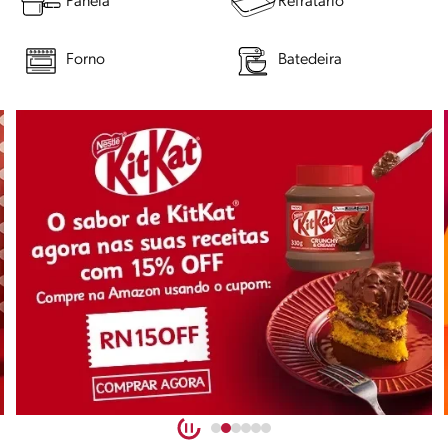
Panela
Refratário
Forno
Batedeira