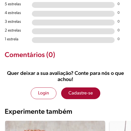
5 estrelas
0
4 estrelas
0
3 estrelas
0
2 estrelas
0
1 estrela
0
Comentários (0)
Quer deixar a sua avaliação? Conte para nós o que
achou!
Login
Cadastre-se
Experimente também