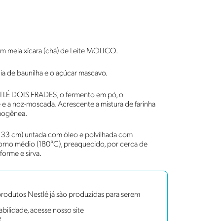
om meia xícara (chá) de Leite MOLICO.
cia de baunilha e o açúcar mascavo.
ESTLÉ DOIS FRADES, o fermento em pó, o
e e a noz-moscada. Acrescente a mistura de farinha
omogênea.
x 33 cm) untada com óleo e polvilhada com
forno médio (180°C), preaquecido, por cerca de
forme e sirva.
rodutos Nestlé já são produzidas para serem
bilidade, acesse nosso site
e