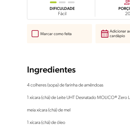
DIFICULDADE
PORÇ
Fácil
2
Adicionar 
Marcar como feita
cardápio
Ingredientes
4 colheres (sopa) de farinha de amêndoas
1 xícara (chá) de Leite UHT Desnatado MOLICO® Zero 
meia xícara (chá) de mel
1 xícara (chá) de óleo