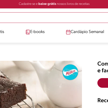
Cadastre-se e
baixe grátis
nossos livros de receitas
tis
E-books
Cardápio Semanal
Comp
e f
Rece