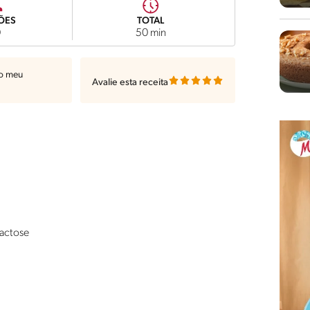
ÕES
TOTAL
0
50 min
ao meu
Avalie esta receita
Lactose