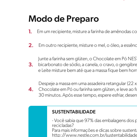
Modo de Preparo
1.
Em um recipiente, misture a farinha de amênodas c
2.
Em outro recipiente, misture o mel, o óleo, a essên
Junte a farinha sem glúten, o Chocolate em Pó N
3.
bicarbonato de sódio, a canela, o cravo, o gengibr
e Leite misture bem até que a massa fique bem h
Despeje a massa em uma assadeira retangular (22 
4.
Chocolate em Pó ou farinha sem glúten, e leve ao 
30 minutos. Após esse tempo, espere esfriar, desen
SUSTENTABILIDADE
- Você sabia que 97% das embalagens dos p
recicladas?
Para mais informações e dicas sobre sustenta
http://www.nestle.com.br/sustentabilidad