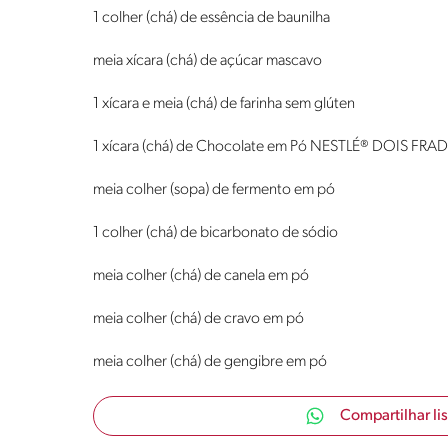
1 colher (chá) de essência de baunilha
meia xícara (chá) de açúcar mascavo
1 xícara e meia (chá) de farinha sem glúten
1 xícara (chá) de Chocolate em Pó NESTLÉ® DOIS FRA
meia colher (sopa) de fermento em pó
1 colher (chá) de bicarbonato de sódio
meia colher (chá) de canela em pó
meia colher (chá) de cravo em pó
meia colher (chá) de gengibre em pó
Compartilhar li