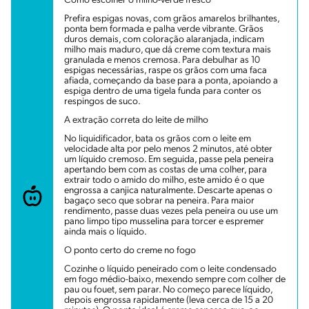
Como escolher o milho-verde fresco
Prefira espigas novas, com grãos amarelos brilhantes,
ponta bem formada e palha verde vibrante. Grãos
duros demais, com coloração alaranjada, indicam
milho mais maduro, que dá creme com textura mais
granulada e menos cremosa. Para debulhar as 10
espigas necessárias, raspe os grãos com uma faca
afiada, começando da base para a ponta, apoiando a
espiga dentro de uma tigela funda para conter os
respingos de suco.
A extração correta do leite de milho
No liquidificador, bata os grãos com o leite em
velocidade alta por pelo menos 2 minutos, até obter
um líquido cremoso. Em seguida, passe pela peneira
apertando bem com as costas de uma colher, para
extrair todo o amido do milho, este amido é o que
engrossa a canjica naturalmente. Descarte apenas o
bagaço seco que sobrar na peneira. Para maior
rendimento, passe duas vezes pela peneira ou use um
pano limpo tipo musselina para torcer e espremer
ainda mais o líquido.
O ponto certo do creme no fogo
Cozinhe o líquido peneirado com o leite condensado
em fogo médio-baixo, mexendo sempre com colher de
pau ou fouet, sem parar. No começo parece líquido,
depois engrossa rapidamente (leva cerca de 15 a 20