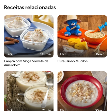
Receitas relacionadas
Fácil
540 min
Fácil
15 min
Canjica com Moça Sorvete de
Curauzinho Mucilon
Amendoim
Fácil
75 min
Fácil
50 min