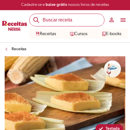
Cadastre-se e
baixe grátis
nossos livros de receitas
Compartilhar
Salvar
Receitas
Cursos
E-books
Receitas
Testada