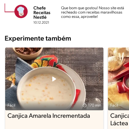
Chefe
Que bom que gostou! Nosso site está
recheado com receitas maravilhosas
Receitas
como essa, aproveite!
Nestlé
10.12.2021
Experimente também
Fácil
170 min
Fácil
Canjica Amarela Incrementada
Canjic
Lácte