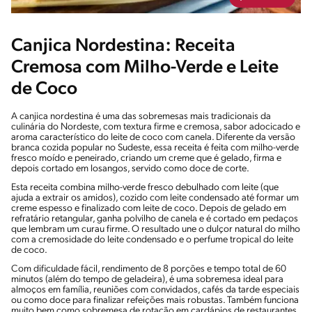
Canjica Nordestina: Receita
Cremosa com Milho-Verde e Leite
de Coco
A canjica nordestina é uma das sobremesas mais tradicionais da
culinária do Nordeste, com textura firme e cremosa, sabor adocicado e
aroma característico do leite de coco com canela. Diferente da versão
branca cozida popular no Sudeste, essa receita é feita com milho-verde
fresco moído e peneirado, criando um creme que é gelado, firma e
depois cortado em losangos, servido como doce de corte.
Esta receita combina milho-verde fresco debulhado com leite (que
ajuda a extrair os amidos), cozido com leite condensado até formar um
creme espesso e finalizado com leite de coco. Depois de gelado em
refratário retangular, ganha polvilho de canela e é cortado em pedaços
que lembram um curau firme. O resultado une o dulçor natural do milho
com a cremosidade do leite condensado e o perfume tropical do leite
de coco.
Com dificuldade fácil, rendimento de 8 porções e tempo total de 60
minutos (além do tempo de geladeira), é uma sobremesa ideal para
almoços em família, reuniões com convidados, cafés da tarde especiais
ou como doce para finalizar refeições mais robustas. Também funciona
muito bem como sobremesa de rotação em cardápios de restaurantes