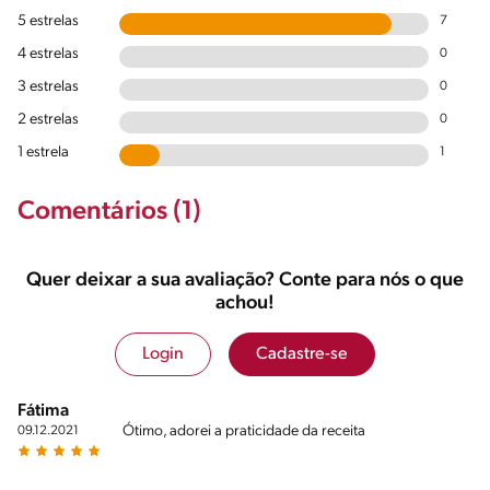
5 estrelas
7
4 estrelas
0
3 estrelas
0
2 estrelas
0
1 estrela
1
Comentários (1)
Quer deixar a sua avaliação? Conte para nós o que
achou!
Login
Cadastre-se
Fátima
Ótimo, adorei a praticidade da receita
09.12.2021