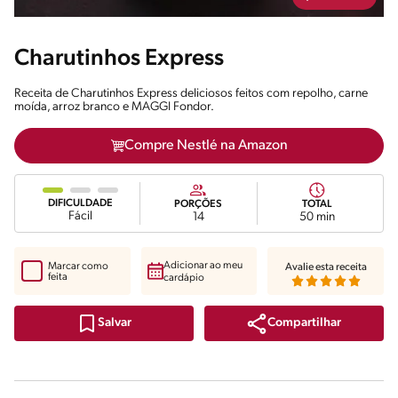
Charutinhos Express
Receita de Charutinhos Express deliciosos feitos com repolho, carne
moída, arroz branco e MAGGI Fondor.
Compre Nestlé na Amazon
DIFICULDADE
PORÇÕES
TOTAL
Fácil
14
50 min
Adicionar ao meu
Marcar como
Avalie esta receita
feita
cardápio
Compartilhar
Salvar