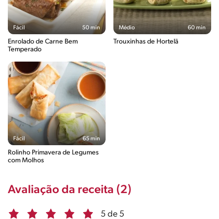
Fácil
50 min
Médio
60 min
Enrolado de Carne Bem
Trouxinhas de Hortelã
Temperado
Fácil
65 min
Rolinho Primavera de Legumes
com Molhos
Avaliação da receita (2)
5 de 5