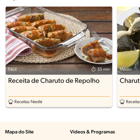
Fácil
35 min
Médio
Receita de Charuto de Repolho
Charut
Receitas Nestlé
Receita
Mapa do Site
Vídeos & Programas​