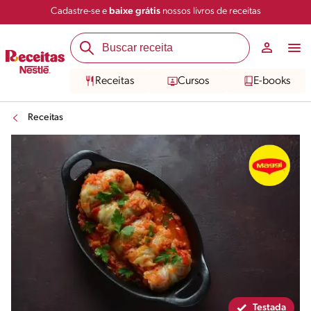
Cadastre-se e
baixe grátis
nossos livros de receitas
Compartilhar
Salvar
Receitas
Cursos
E-books
Receitas
Testada