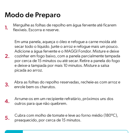
Modo de Preparo
Mergulhe as folhas de repolho em água fervente até ficarem
1.
flexíveis. Escorra e reserve.
Em uma panela, aqueça o óleo e refogue a carne moída até
secar todo o líquido. Junte o arroz e refogue mais um pouco.
Adicione a água fervente e o MAGGI Fondor. Misture e deixe
2.
cozinhar em fogo baixo, com a panela parcialmente tampada
por cerca de 15 minutos ou até secar. Retire a panela do fogo
e deixe-a tampada por mais 10 minutos. Misture a salsa
picada ao arroz.
Abra as folhas do repolho reservadas, recheie-as com arroz e
3.
enrole bem os charutos.
Arrume-os em um recipiente refratário, próximos uns dos
4.
outros para que não quebrem.
Cubra com molho de tomate e leve ao forno médio (180ºC),
5.
preaquecido, por cerca de 15 minutos.