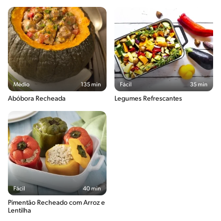
Médio
135 min
Fácil
35 min
Abóbora Recheada
Legumes Refrescantes
Fácil
40 min
Pimentão Recheado com Arroz e
Lentilha