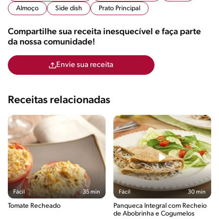
Almoço
Side dish
Prato Principal
Compartilhe sua receita inesquecível e faça parte
da nossa comunidade!
Envie sua receita
Receitas relacionadas
Fácil
35 min
Fácil
30 min
Tomate Recheado
Panqueca Integral com Recheio
de Abobrinha e Cogumelos