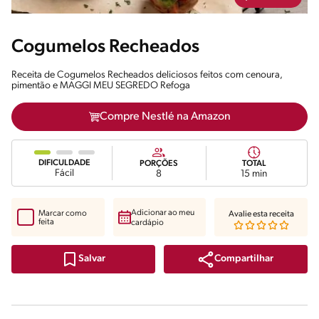
Cogumelos Recheados
Receita de Cogumelos Recheados deliciosos feitos com cenoura,
pimentão e MAGGI MEU SEGREDO Refoga
Compre Nestlé na Amazon
DIFICULDADE
PORÇÕES
TOTAL
Fácil
8
15 min
Adicionar ao meu
Marcar como
Avalie esta receita
feita
cardápio
Compartilhar
Salvar