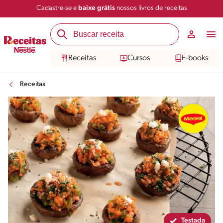
Cadastre-se e
baixe grátis
nossos livros de receitas
Compartilhar
Salvar
Receitas
Cursos
E-books
Receitas
Testada