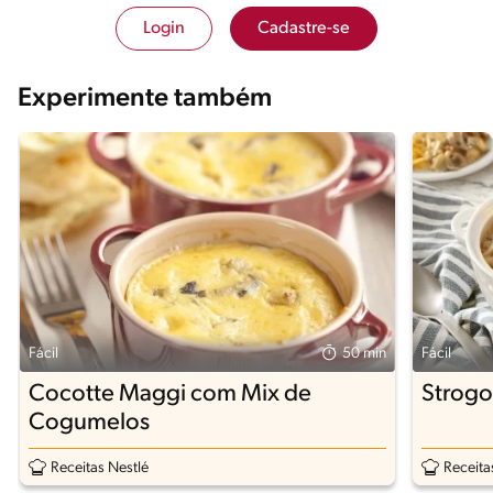
Login
Cadastre-se
Experimente também
Fácil
50 min
Fácil
Cocotte Maggi com Mix de
Strogo
Cogumelos
Receitas Nestlé
Receita