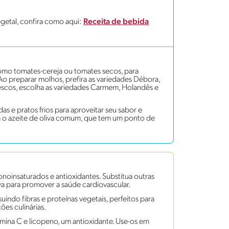
getal, confira como aqui:
Receita de bebida
omo tomates-cereja ou tomates secos, para
 Ao preparar molhos, prefira as variedades Débora,
 frescos, escolha as variedades Carmem, Holandês e
das e pratos frios para aproveitar seu sabor e
ira o azeite de oliva comum, que tem um ponto de
onoinsaturados e antioxidantes. Substitua outras
va para promover a saúde cardiovascular.
indo fibras e proteínas vegetais, perfeitos para
es culinárias.
mina C e licopeno, um antioxidante. Use-os em