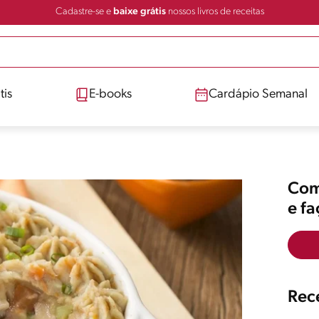
Cadastre-se e
baixe grátis
nossos livros de receitas
tis
E-books
Cardápio Semanal
Comp
e f
Rece