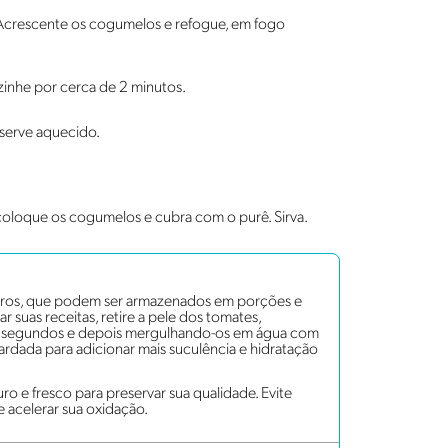
 Acrescente os cogumelos e refogue, em fogo
zinhe por cerca de 2 minutos.
eserve aquecido.
 coloque os cogumelos e cubra com o purê. Sirva.
iros, que podem ser armazenados em porções e
ar suas receitas, retire a pele dos tomates,
s segundos e depois mergulhando-os em água com
rdada para adicionar mais suculência e hidratação
ro e fresco para preservar sua qualidade. Evite
de acelerar sua oxidação.