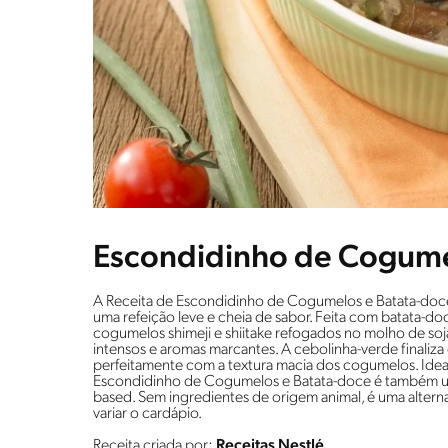
Escondidinho de Cogume
A Receita de Escondidinho de Cogumelos e Batata-doce 
uma refeição leve e cheia de sabor. Feita com batata-d
cogumelos shimeji e shiitake refogados no molho de soja
intensos e aromas marcantes. A cebolinha-verde finaliz
perfeitamente com a textura macia dos cogumelos. Ideal
Escondidinho de Cogumelos e Batata-doce é também um
based. Sem ingredientes de origem animal, é uma alternat
variar o cardápio.
Receita criada por:
Receitas Nestlé