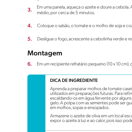
Em uma panela, aqueça o azeite e doure a cebola.
3.
médio, por cerca de 5 minutos.
4.
Coloque o salsão, o tomate e o molho de soja e co
5.
Desligue o fogo, acrescente a cebolinha verde e r
Montagem
6.
Em um recipiente refratário pequeno (10 x 10 cm),
DICA DE INGREDIENTE
Aprenda a preparar molhos de tomate case
utilizados em preparações futuras. Para refin
escaldando-os em água fervente por algun
gelo. A polpa com as sementes pode ser gua
em molhos, sopas e ensopados.
Armazene o azeite de oliva em um local escu
expor o azeite à luz e ao calor, pois isso po