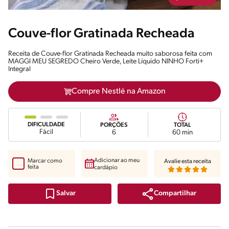
Couve-flor Gratinada Recheada
Receita de Couve-flor Gratinada Recheada muito saborosa feita com
MAGGI MEU SEGREDO Cheiro Verde, Leite Líquido NINHO Forti+
Integral
Compre Nestlé na Amazon
DIFICULDADE
PORÇÕES
TOTAL
Fácil
6
60 min
Adicionar ao meu
Marcar como
Avalie esta receita
feita
cardápio
Compartilhar
Salvar