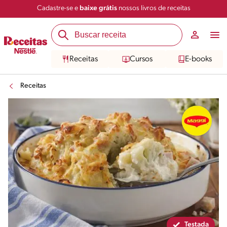
Cadastre-se e
baixe grátis
nossos livros de receitas
Compartilhar
Salvar
Receitas
Cursos
E-books
Receitas
Testada