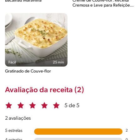
Bacalhau Maravilha
Creme de Couve-flor: Receita
Cremosa e Leve para Refeições
Equilibradas
Fácil
25 min
Gratinado de Couve-flor
Avaliação da receita (2)
5 de 5
2 avaliações
5 estrelas
2