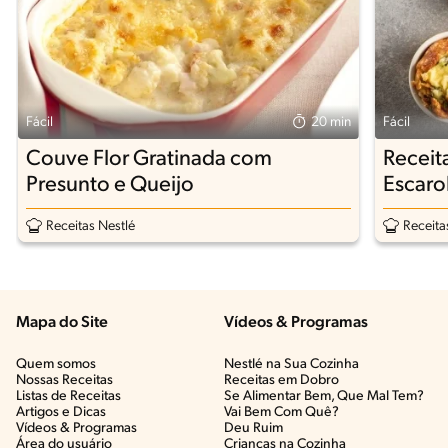
Fácil
20 min
Fácil
Couve Flor Gratinada com
Receit
Presunto e Queijo
Escaro
Receitas Nestlé
Receita
Mapa do Site
Vídeos & Programas​
Quem somos
Nestlé na Sua Cozinha
Nossas Receitas
Receitas em Dobro
Listas de Receitas​
Se Alimentar Bem, Que Mal Tem?​
Artigos e Dicas​
Vai Bem Com Quê?​
Vídeos & Programas​
Deu Ruim​
Área do usuário
Crianças na Cozinha​