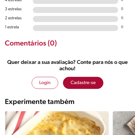
4 estrelas
0
3 estrelas
0
2 estrelas
0
1 estrela
0
Comentários (0)
Quer deixar a sua avaliação? Conte para nós o que
achou!
Login
Cadastre-se
Experimente também