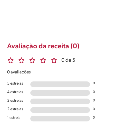
Avaliação da receita (0)
0 de 5
0 avaliações
5 estrelas
0
4 estrelas
0
3 estrelas
0
2 estrelas
0
1 estrela
0