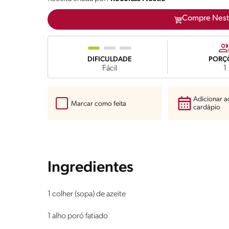
Compre Nest
DIFICULDADE
PORÇ
Fácil
1
Adicionar 
Marcar como feita
cardápio
Ingredientes
1 colher (sopa) de azeite
1 alho poró fatiado