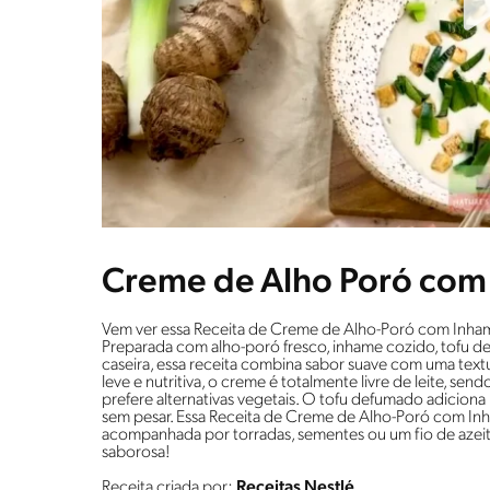
Creme de Alho Poró com
Vem ver essa Receita de Creme de Alho-Poró com Inham
Preparada com alho-poró fresco, inhame cozido, tofu d
caseira, essa receita combina sabor suave com uma textur
leve e nutritiva, o creme é totalmente livre de leite, se
prefere alternativas vegetais. O tofu defumado adicion
sem pesar. Essa Receita de Creme de Alho-Poró com Inha
acompanhada por torradas, sementes ou um fio de azeit
saborosa!
Receita criada por:
Receitas Nestlé