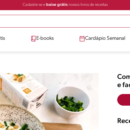
Cadastre-se e
baixe grátis
nossos livros de receitas
tis
E-books
Cardápio Semanal
Comp
e f
Rece