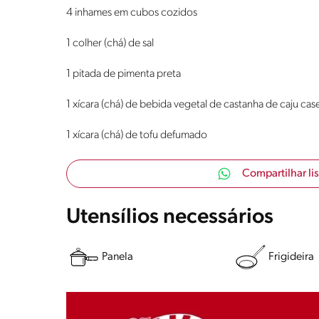
4 inhames em cubos cozidos
1 colher (chá) de sal
1 pitada de pimenta preta
1 xícara (chá) de bebida vegetal de castanha de caju case
1 xícara (chá) de tofu defumado
Compartilhar li
Utensílios necessários
Panela
Frigideira