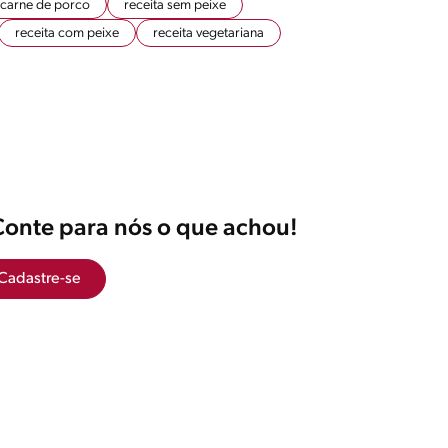
 carne de porco
receita sem peixe
receita com peixe
receita vegetariana
Conte para nós o que achou!
Cadastre-se