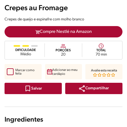
Crepes au Fromage
Crepes de queijo e espinafre com molho branco
Compre Nestlé na Amazon
DIFICULDADE
PORÇÕES
TOTAL
Médio
20
70 min
Adicionar ao meu
Marcar como
Avalie esta receita
feita
cardápio
Compartilhar
Salvar
Ingredientes