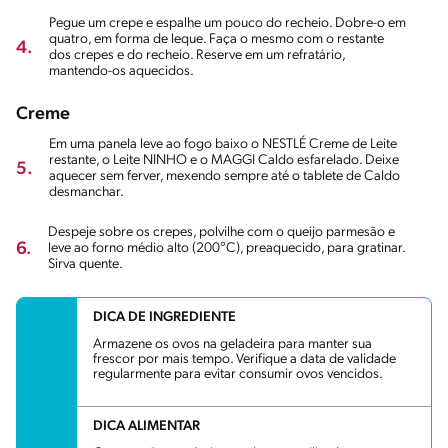
Pegue um crepe e espalhe um pouco do recheio. Dobre-o em
quatro, em forma de leque. Faça o mesmo com o restante
4.
dos crepes e do recheio. Reserve em um refratário,
mantendo-os aquecidos.
Creme
Em uma panela leve ao fogo baixo o NESTLÉ Creme de Leite
restante, o Leite NINHO e o MAGGI Caldo esfarelado. Deixe
5.
aquecer sem ferver, mexendo sempre até o tablete de Caldo
desmanchar.
Despeje sobre os crepes, polvilhe com o queijo parmesão e
6.
leve ao forno médio alto (200°C), preaquecido, para gratinar.
Sirva quente.
DICA DE INGREDIENTE
Armazene os ovos na geladeira para manter sua
frescor por mais tempo. Verifique a data de validade
regularmente para evitar consumir ovos vencidos.
DICA ALIMENTAR