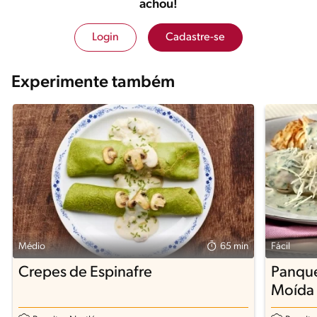
achou!
Login
Cadastre-se
Experimente também
Médio
65 min
Fácil
Crepes de Espinafre
Panque
Moída 