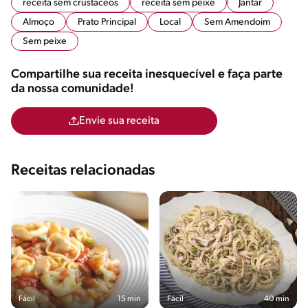
receita sem crustaceos
receita sem peixe
Jantar
Almoço
Prato Principal
Local
Sem Amendoim
Sem peixe
Compartilhe sua receita inesquecível e faça parte
da nossa comunidade!
Envie sua receita
Receitas relacionadas
Fácil
15 min
Fácil
40 min