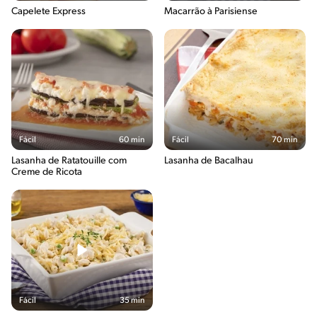
Capelete Express
Macarrão à Parisiense
Fácil
60 min
Fácil
70 min
Lasanha de Ratatouille com
Lasanha de Bacalhau
Creme de Ricota
Fácil
35 min