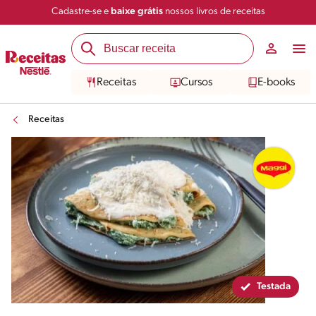
Cadastre-se e
baixe grátis
nossos livros de receitas
Compartilhar
Salvar
Receitas
Cursos
E-books
Receitas
Testada