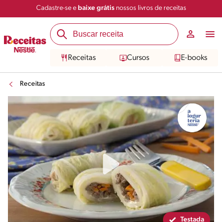
Cadastre-se e
baixe grátis
nossos livros de receitas
Compartilhar
Salvar
Receitas
Cursos
E-books
Receitas
Testada