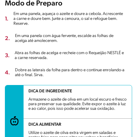
Modo de Preparo
Em uma panela, aqueça o azeite e doure a cebola. Acrescente
1.
a carne e doure bem. Junte a cenoura, o sal e refogue bem.
Reserve.
Em uma panela com água fervente, escalde as folhas de
2.
acelga até amolecerem.
Abra as folhas de acelga e recheie com o Requeijão NESTLÉ e
3.
a carne reservada.
Dobre as laterais da folha para dentro e continue enrolando-a
4.
até o final. Sirva.
DICA DE INGREDIENTE
Armazene o azeite de oliva em um local escuro e fresco
para preservar sua qualidade. Evite expor o azeite à luz
e ao calor, pois isso pode acelerar sua oxidação.
DICA ALIMENTAR
Utilize o azeite de oliva extra virgem em saladas e