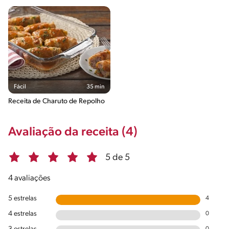
Fácil
35 min
Receita de Charuto de Repolho
Avaliação da receita (4)
5 de 5
4 avaliações
5 estrelas
4
4 estrelas
0