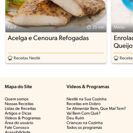
Fácil
25 min
Médio
Acelga e Cenoura Refogadas
Enrola
Queijo
Receitas Nestlé
Receita
Mapa do Site
Vídeos & Programas​
Quem somos
Nestlé na Sua Cozinha
Nossas Receitas
Receitas em Dobro
Listas de Receitas​
Se Alimentar Bem, Que Mal Tem?​
Artigos e Dicas​
Vai Bem Com Quê?​
Vídeos & Programas​
Deu Ruim​
Área do usuário
Crianças na Cozinha​
Fale Conosco
Todos os programas
Acessibilidade