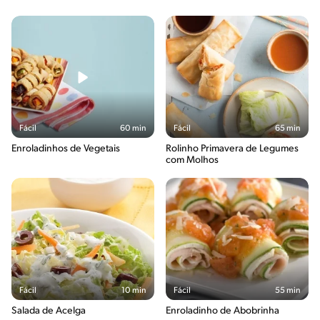
Fácil
60 min
Fácil
65 min
Enroladinhos de Vegetais
Rolinho Primavera de Legumes
com Molhos
Fácil
10 min
Fácil
55 min
Salada de Acelga
Enroladinho de Abobrinha