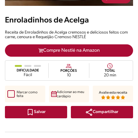
Enroladinhos de Acelga
Receita de Enroladinhos de Acelga cremosos e deliciosos feitos com
carne, cenoura e Requeijão Cremoso NESTLÉ
Compre Nestlé na Amazon
DIFICULDADE
PORÇÕES
TOTAL
Fácil
10
20 min
Adicionar ao meu
Marcar como
Avalie esta receita
feita
cardápio
Compartilhar
Salvar