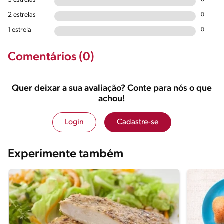
3 estrelas
0
2 estrelas
0
1 estrela
0
Comentários (0)
Quer deixar a sua avaliação? Conte para nós o que
achou!
Login
Cadastre-se
Experimente também