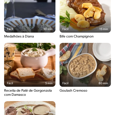
Fácil
30 min
Fácil
15 min
Medalhões à Diana
Bife com Champignon
Fácil
5 min
Fácil
80 min
Receita de Patê de Gorgonzola
Goulash Cremoso
com Damasco