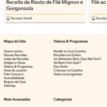
Receita de Risoto de Filé Mignon e
Filé a
Gorgonzola
Receitas Nestlé
Receita
Mapa do Site
Vídeos & Programas​
Quem somos
Nestlé na Sua Cozinha
Nossas Receitas
Receitas em Dobro
Listas de Receitas​
Se Alimentar Bem, Que Mal Tem?​
Artigos e Dicas​
Vai Bem Com Quê?​
Vídeos & Programas​
Deu Ruim​
Área do usuário
Crianças na Cozinha​
Fale Conosco
Todos os programas
Acessibilidade
Regras da Casa
Sitemap
Mais Acessadas
Categorias