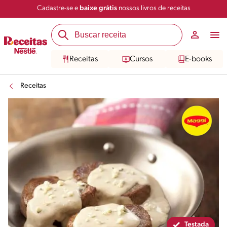
Cadastre-se e
baixe grátis
nossos livros de receitas
Compartilhar
Salvar
Receitas
Cursos
E-books
Receitas
Testada