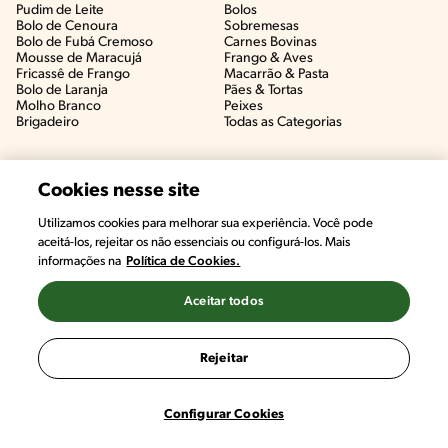
Pudim de Leite
Bolos
Bolo de Cenoura
Sobremesas
Bolo de Fubá Cremoso
Carnes Bovinas​
Mousse de Maracujá
Frango & Aves​
Fricassê de Frango
Macarrão & Pasta​
Bolo de Laranja
Pães & Tortas​
Molho Branco
Peixes
Brigadeiro
Todas as Categorias
Cookies nesse site
Utilizamos cookies para melhorar sua experiência. Você pode
aceitá-los, rejeitar os não essenciais ou configurá-los. Mais
informações na
Política de Cookies.
Aceitar todos
©2022, Nestlé. Marcas registradas por Societé des Produits Nestlé,
S.A. Vevey (Suiza)
Rejeitar
Termos e Condições
Política de Privacidade
Configurações de Cookies
Configurar Cookies