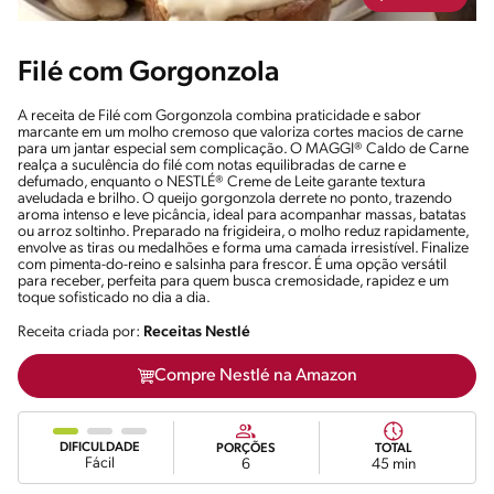
Filé com Gorgonzola
A receita de Filé com Gorgonzola combina praticidade e sabor
marcante em um molho cremoso que valoriza cortes macios de carne
para um jantar especial sem complicação. O MAGGI® Caldo de Carne
realça a suculência do filé com notas equilibradas de carne e
defumado, enquanto o NESTLÉ® Creme de Leite garante textura
aveludada e brilho. O queijo gorgonzola derrete no ponto, trazendo
aroma intenso e leve picância, ideal para acompanhar massas, batatas
ou arroz soltinho. Preparado na frigideira, o molho reduz rapidamente,
envolve as tiras ou medalhões e forma uma camada irresistível. Finalize
com pimenta-do-reino e salsinha para frescor. É uma opção versátil
para receber, perfeita para quem busca cremosidade, rapidez e um
toque sofisticado no dia a dia.
Receita criada por:
Receitas Nestlé
Compre Nestlé na Amazon
DIFICULDADE
PORÇÕES
TOTAL
Fácil
6
45 min